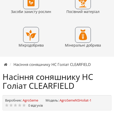
Засоби захисту рослин
Посівний матеріал
Мікродобрива
Мінеральні добрива
Насіння соняшнику НС Голіат CLEARFIELD
Насіння соняшнику НС
Голіат CLEARFIELD
Виробник:
AgroSeme
Модель:
AgroSemeNSHoliat-1
0 відгуків