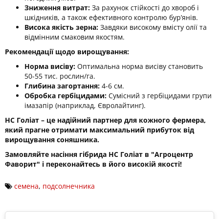
Зниження витрат:
За рахунок стійкості до хвороб і
шкідників, а також ефективного контролю бур’янів.
Висока якість зерна:
Завдяки високому вмісту олії та
відмінним смаковим якостям.
Рекомендації щодо вирощування:
Норма висіву:
Оптимальна норма висіву становить
50-55 тис. рослин/га.
Глибина загортання:
4-6 см.
Обробка гербіцидами:
Сумісний з гербіцидами групи
імазапір (наприклад, Євролайтинг).
НС Голіат – це надійний партнер для кожного фермера,
який прагне отримати максимальний прибуток від
вирощування соняшника.
Замовляйте насіння гібрида НС Голіат в "Агроцентр
Фаворит" і переконайтесь в його високій якості!
семена
,
подсолнечника