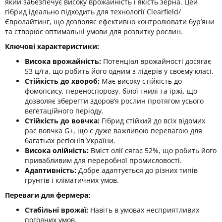
який забезпечує високу врожайність і якість зерна. Цей
гібрид ідеально підходить для технології Clearfield/
Євролайтинг, що дозволяє ефективно контролювати бур’яни
та створює оптимальні умови для розвитку рослин.
Ключові характеристики:
Висока врожайність:
Потенціал врожайності досягає
53 ц/га, що робить його одним з лідерів у своєму класі.
Стійкість до хвороб:
Має високу стійкість до
фомопсису, переноспорозу, білої гнилі та іржі, що
дозволяє зберегти здоров’я рослин протягом усього
вегетаційного періоду.
Стійкість до вовчка:
Гібрид стійкий до всіх відомих
рас вовчка G+, що є дуже важливою перевагою для
багатьох регіонів України.
Висока олійність:
Вміст олії сягає 52%, що робить його
привабливим для переробної промисловості.
Адаптивність:
Добре адаптується до різних типів
грунтів і кліматичних умов.
Переваги для фермера:
Стабільні врожаї:
Навіть в умовах несприятливих
погодних умов.