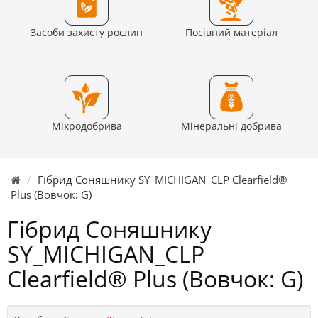
Засоби захисту рослин
Посівний матеріал
Мікродобрива
Мінеральні добрива
Гібрид Соняшнику SY_MICHIGAN_CLP Clearfield®
Plus (Вовчок: G)
Гібрид Соняшнику
SY_MICHIGAN_CLP
Clearfield® Plus (Вовчок: G)