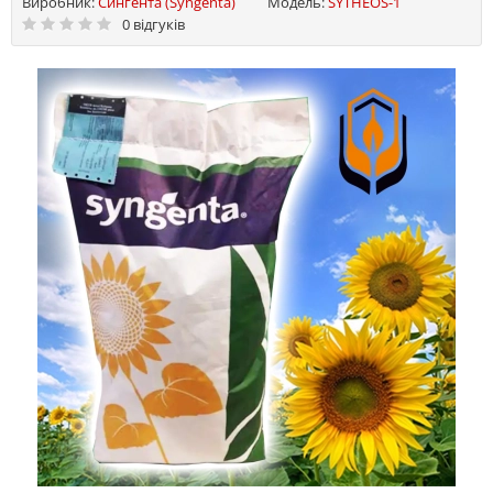
Виробник:
Сингента (Syngenta)
Модель:
SYTHEOS-1
0 відгуків