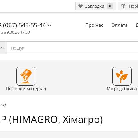
Закладки
Порі
0
 (067) 545-55-44
Про нас
Оплата
и з 9.00 до 17.00
Посівний матеріал
Мікродобрива
ро)
ВР (HIMAGRO, Хімагро)