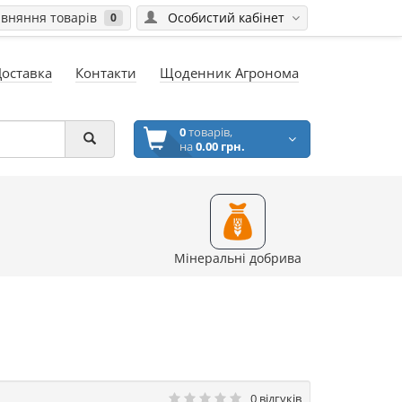
вняння товарів
Особистий кабінет
0
Доставка
Контакти
Щоденник Агронома
0
товарів,
на
0.00 грн.
Мінеральні добрива
0 відгуків