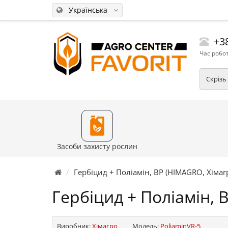
Українська
+38
Час робот
Скрізь
Засоби захисту рослин
Гербіцид + Поліамін, ВР (HIMAGRO, Хімаг
Гербіцид + Поліамін, 
Виробник:
Хімагро
Модель:
PoliaminVR-5