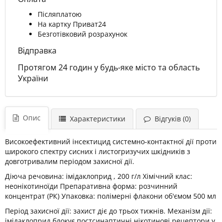
Післяплатою
На картку Приват24
Безготівковий розрахунок
Відправка
Протягом 24 годин у будь-яке місто та область
України
Опис
Характеристики
Відгуків (0)
Високоефективний інсектицид системно-контактної дії проти
широкого спектру сисних і листогризучих шкідників з
довготривалим періодом захисної дії.
Діюча речовина: імідаклоприд , 200 г/л Хімічний клас:
неонікотиноїди Препаративна форма: розчинний
концентрат (РК) Упаковка: полімерні флакони об'ємом 500 мл
Період захисної дії: захист діє до трьох тижнів. Механізм дії:
імідаклоприд блокує постсинаптичні нікотинові рецептори у