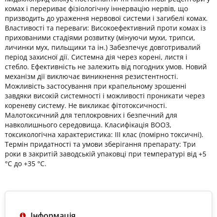
комах і перериває фізіологічну іннервацію нервів, що
призводить до ураження нервової системи і загибелі комах.
Властивості та переваги: Високоефективний проти комах із
прихованими стадіями розвитку (мінуючи мухи, трипси,
личинки мух, пильщики та ін.) Забезпечує довготривалий
період захисної дії. Системна дія через корені, листя і
стебло. Ефективність не залежить від погодних умов. Новий
механізм дії виключає виникнення резистентності.
Можливість застосування при крапельному зрошенні
завдяки високій системності і можливості проникати через
кореневу систему. Не викликає фітотоксичності.
Малотоксичний для теплокровних і безпечний для
навколишнього середовища. Класифікація ВООЗ,
токсикологічна характеристика: ІІІ клас (помірно токсичні).
Термін придатності та умови зберігання препарату: Три
роки в закритій заводській упаковці при температурі від +5
°С до +35 °С.
Інформація