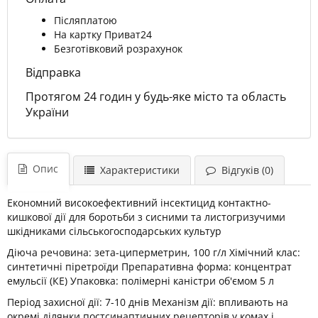
Післяплатою
На картку Приват24
Безготівковий розрахунок
Відправка
Протягом 24 годин у будь-яке місто та область
України
Опис
Характеристики
Відгуків (0)
Економний високоефективний інсектицид контактно-
кишкової дії для боротьби з сисними та листогризучими
шкідниками сільськогосподарських культур
Діюча речовина: зета-циперметрин, 100 г/л Хімічний клас:
синтетичні піретроїди Препаративна форма: концентрат
емульсії (КЕ) Упаковка: полімерні каністри об'ємом 5 л
Період захисної дії: 7-10 днів Механізм дії: впливають на
окремі ділянки постсинаптичних рецепторів у комах і