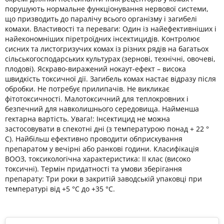
порушують нормальне функціонування нервової системи,
що призводить до паралічу всього організму і загибелі
комахи. Властивості та переваги: Один із найефективніших і
найекономніших піретроїдних інсектицидів. Контролює
сисних та листогризучих комах із різних рядів на багатьох
сільськогосподарських культурах (зернові, технічні, овочеві,
плодові). Яскраво-виражений нокаут-ефект – висока
швидкість токсичної дії. Загибель комах настає відразу після
обробки. Не потребує прилипачів. Не викликає
фітотоксичності. Малотоксичний для теплокровних і
безпечний для навколишнього середовища. Найменша
гектарна вартість. Увага!: Інсектицид не можна
застосовувати в спекотні дні (з температурою понад + 22 °
C). Найбільш ефективно проводити обприскування
препаратом у вечірні або ранкові години. Класифікація
ВООЗ, токсикологічна характеристика: ІІ клас (високо
токсичні). Термін придатності та умови зберігання
препарату: Три роки в закритій заводській упаковці при
температурі від +5 °С до +35 °С.