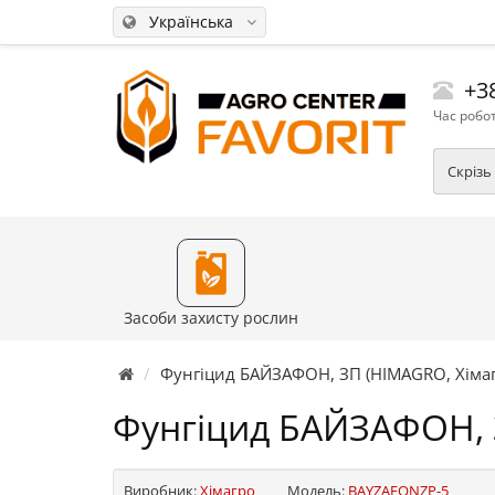
Українська
+38
Час робот
Скрізь
Засоби захисту рослин
Фунгіцид БАЙЗАФОН, ЗП (HIMAGRO, Хімаг
Фунгіцид БАЙЗАФОН, 
Виробник:
Хімагро
Модель:
BAYZAFONZP-5