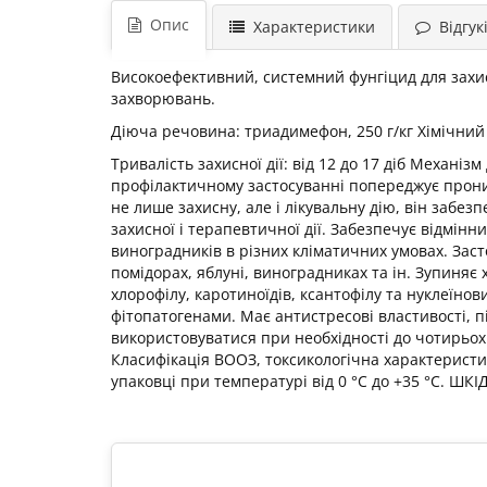
Опис
Характеристики
Відгукі
Високоефективний, системний фунгіцид для захис
захворювань.
Діюча речовина: триадимефон, 250 г/кг Хімічний
Тривалість захисної дії: від 12 до 17 діб Механ
профілактичному застосуванні попереджує прони
не лише захисну, але і лікувальну дію, він забе
захисної і терапевтичної дії. Забезпечує відмінн
виноградників в різних кліматичних умовах. Заст
помідорах, яблуні, виноградниках та ін. Зупиняє
хлорофілу, каротиноїдів, ксантофілу та нуклеїнов
фітопатогенами. Має антистресові властивості, 
використовуватися при необхідності до чотирьох
Класифікація ВООЗ, токсикологічна характеристик
упаковці при температурі від 0 °С до +35 °С. ШК