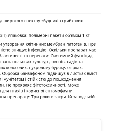
ід широкого спектру збудників грибкових
П) Упаковка: полімерні пакети об'ємом 1 кг
ючи утворення клітинних мембран патогенів. При
ністю знищує інфекцію. Оскільки препарат має
 Властивості та переваги: Системний фунгіцид
вань польових культур , овочів, садів та
их колосових, цукровому буряку, огірках,
м. Обробка байзафоном підвищує в листках вміст
им імунітетом і стійкістю до пошкодження
ин. Не проявляє фітотоксичності. Може
для птахів і корисної ентомофауни.
ння препарату: Три роки в закритій заводській