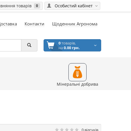
вняння товарів
Особистий кабінет
0
Доставка
Контакти
Щоденник Агронома
0
товарів,
на
0.00 грн.
Мінеральні добрива
0 відгуків