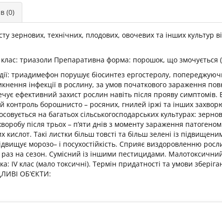
в (0)
ту зернових, технічних, плодових, овочевих та інших культур в
 клас: триазоли Препаративна форма: порошок, що змочується (З
ізм дії: триадимефон порушує біосинтез ергостеролу, попереджу
кнення інфекції в рослину, за умов початкового зараження пов
зпечує ефективний захист рослин навіть після прояву симптомів.
ий контроль борошнисто – росяних, гнилей іржі та інших захворю
осовується на багатьох сільськогосподарських культурах: зернов
 хворобу після трьох – п’яти днів з моменту зараження патогено
их кислот. Такі листки більш товсті та більш зелені із підвищен
підвищує морозо– і посухостійкість. Сприяє виздоровленню росл
 раз на сезон. Сумісний із іншими пестицидами. Малотоксичний 
а: ІV клас (мало токсичні). Термін придатності та умови зберіга
ІДЛИВІ ОБ’ЄКТИ: