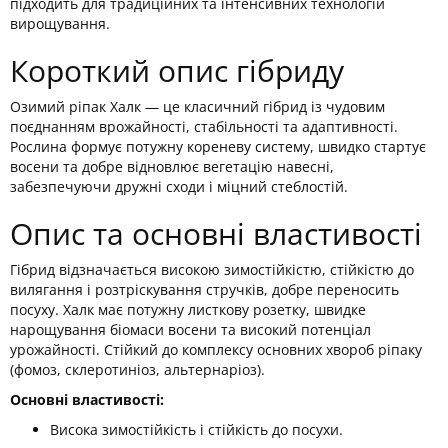
підходить для традиційних та інтенсивних технологій
вирощування.
Короткий опис гібриду
Озимий ріпак Халк — це класичний гібрид із чудовим
поєднанням врожайності, стабільності та адаптивності.
Рослина формує потужну кореневу систему, швидко стартує
восени та добре відновлює вегетацію навесні,
забезпечуючи дружні сходи і міцний стеблостій.
Опис та основні властивості
Гібрид відзначається високою зимостійкістю, стійкістю до
вилягання і розтріскування стручків, добре переносить
посуху. Халк має потужну листкову розетку, швидке
нарощування біомаси восени та високий потенціал
урожайності. Стійкий до комплексу основних хвороб ріпаку
(фомоз, склеротиніоз, альтернаріоз).
Основні властивості:
Висока зимостійкість і стійкість до посухи.