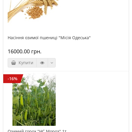
Насіння озимої пшениці "Місія Одеська"
16000.00 грн.
Купити
-16%
Озимий горох "НС Мороз" 1т