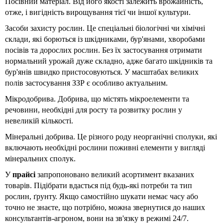
Посівний матеріал. Від його якості залежить врожайність, 
отже, і вигідність вирощування тієї чи іншої культури.
Засоби захисту рослин. Це спеціальні біологічні чи хімічні 
склади, які борються із шкідниками, бур'янами, хворобами 
посівів та дорослих рослин. Без їх застосування отримати 
нормальний урожай дуже складно, адже багато шкідників та 
бур'янів швидко пристосовуються. У масштабах великих 
полів застосування ЗЗР є особливо актуальним.
Мікродобрива. Добрива, що містять мікроелементи та 
речовини, необхідні для росту та розвитку рослин у 
невеликій кількості.
Мінеральні добрива. Це різного роду неорганічні сполуки, які 
включають необхідні рослини поживні елементи у вигляді 
мінеральних сполук.
У 
прайсі 
запропоновано великий асортимент вказаних 
товарів. Підібрати вдасться під будь-які потреби та тип 
рослин, ґрунту. Якщо самостійно шукати немає часу або 
точно не знаєте, що потрібно, можна звернутися до наших 
консультантів-агроном, вони на зв'язку в режимі 24/7.