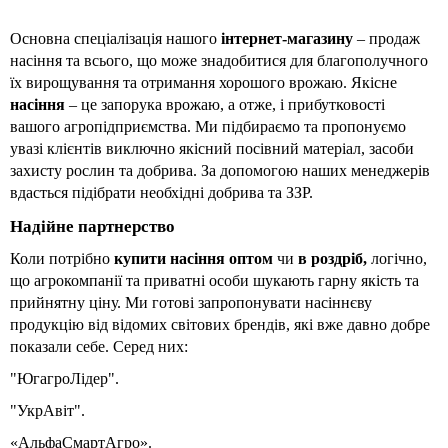
Основна спеціалізація нашого 
інтернет-магазину 
– продаж 
насіння та всього, що може знадобитися для благополучного 
їх вирощування та отримання хорошого врожаю. Якісне 
насіння 
– це запорука врожаю, а отже, і прибутковості 
вашого агропідприємства. Ми підбираємо та пропонуємо 
увазі клієнтів виключно якісний посівний матеріал, засоби 
захисту рослин та добрива. За допомогою наших менеджерів 
вдасться підібрати необхідні добрива та ЗЗР.
Надійне партнерство
Коли потрібно 
купити насіння оптом 
чи 
в роздріб, 
логічно, 
що агрокомпанії та приватні особи шукають гарну якість та 
прийнятну ціну. Ми готові запропонувати насіннєву 
продукцію від відомих світових брендів, які вже давно добре 
показали себе. Серед них:
"ЮгагроЛідер".
"УкрАвіт".
«АльфаСмартАгро».