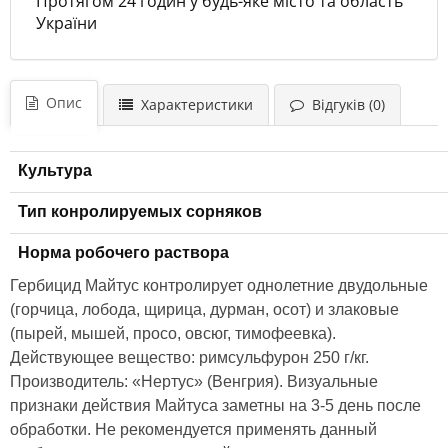
Протягом 24 годин у будь-яке місто та область
України
Опис
Характеристики
Відгуків (0)
Культура
Тип конролируемых сорняков
Норма робочего раствора
Гербицид Майтус контролирует однолетние двудольные
(горчица, лобода, щирица, дурман, осот) и злаковые
(пырей, мышей, просо, овсюг, тимофеевка).
Действующее вещество: римсульфурон 250 г/кг.
Производитель: «Нертус» (Венгрия). Визуальные
признаки действия Майтуса заметны на 3-5 день после
обработки. Не рекомендуется применять данный