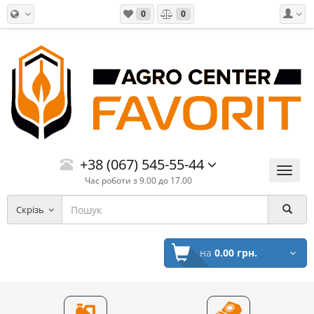
0
0
+38 (067) 545-55-44
Меню
Час роботи з 9.00 до 17.00
Скрізь
на
0.00 грн.