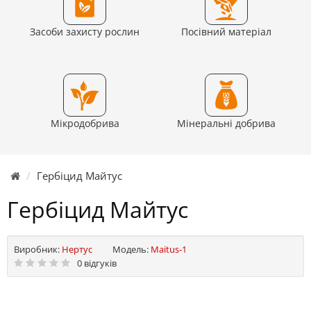
Засоби захисту рослин
Посівний матеріал
Мікродобрива
Мінеральні добрива
Гербіцид Майтус
Гербіцид Майтус
Виробник:
Нертус
Модель:
Maitus-1
0 відгуків