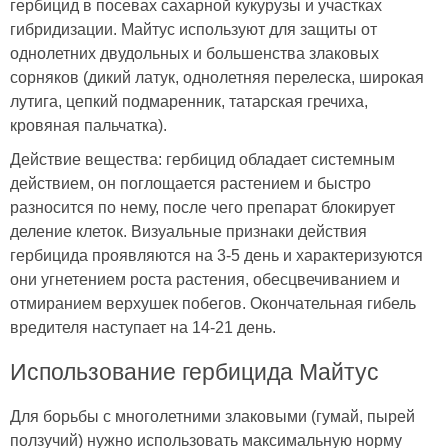
гербицид в посевах сахарной кукурузы и участках
гибридизации. Майтус используют для защиты от
однолетних двудольных и большенства злаковых
сорняков (дикий латук, однолетняя перелеска, широкая
лутига, цепкий подмаренник, татарская гречиха,
кровяная пальчатка).
Действие вещества: гербицид обладает системным
действием, он поглощается растением и быстро
разносится по нему, после чего препарат блокирует
деление клеток. Визуальные признаки действия
гербицида проявляются на 3-5 день и характеризуются
они угнетением роста растения, обесцвечиванием и
отмиранием верхушек побегов. Окончательная гибель
вредителя наступает на 14-21 день.
Использование гербицида Майтус
Для борьбы с многолетними злаковыми (гумай, пырей
ползучий) нужно использовать максимальную норму