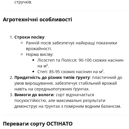
стручків.
Агротехнічні особливості
Строки посіву
:
Ранній посів забезпечує найкращі показники
врожайності.
Норма висіву:
Лісостеп та Полісся: 90-100 схожих насінин
на м².
Степ: 85-95 схожих насінин на м².
Придатність до різних типів ґрунту
: пластичний до
умов вирощування, забезпечує стабільний врожай
навіть на середньопотужних ґрунтах.
Вимоги до вологи
: сорт відзначається
посухостійкістю, але максимальні результати
демонструє на ґрунтах з помірним водним балансом.
Переваги сорту ОСТІНАТО