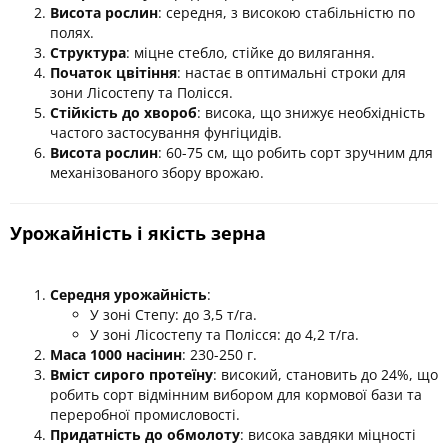
Висота рослин
: середня, з високою стабільністю по
полях.
Структура
: міцне стебло, стійке до вилягання.
Початок цвітіння
: настає в оптимальні строки для
зони Лісостепу та Полісся.
Стійкість до хвороб
: висока, що знижує необхідність
частого застосування фунгіцидів.
Висота рослин
: 60-75 см, що робить сорт зручним для
механізованого збору врожаю.
Урожайність і якість зерна
Середня урожайність
:
У зоні Степу: до 3,5 т/га.
У зоні Лісостепу та Полісся: до 4,2 т/га.
Маса 1000 насінин
: 230-250 г.
Вміст сирого протеїну
: високий, становить до 24%, що
робить сорт відмінним вибором для кормової бази та
переробної промисловості.
Придатність до обмолоту
: висока завдяки міцності