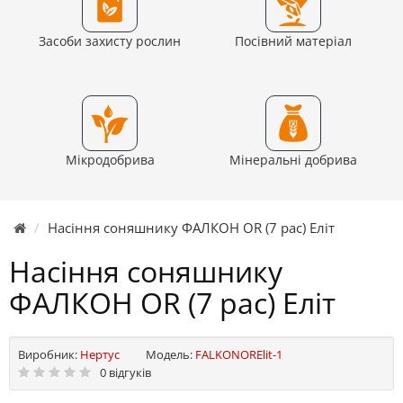
Засоби захисту рослин
Посівний матеріал
Мікродобрива
Мінеральні добрива
Насіння соняшнику ФАЛКОН OR (7 рас) Еліт
Насіння соняшнику
ФАЛКОН OR (7 рас) Еліт
Виробник:
Нертус
Модель:
FALKONORElit-1
0 відгуків