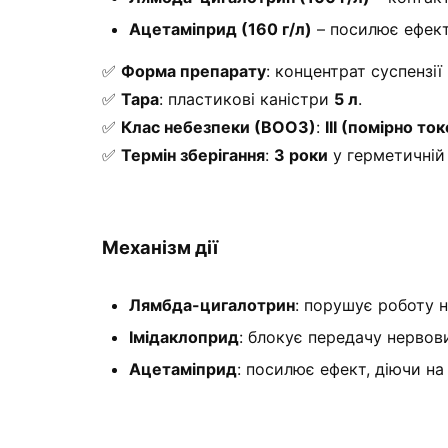
Ацетаміприд (160 г/л)
– посилює ефект
✅
Форма препарату
: концентрат суспензії 
✅
Тара
: пластикові каністри
5 л
.
✅
Клас небезпеки (ВООЗ)
:
III (помірно то
✅
Термін зберігання
:
3 роки
у герметичній
Механізм дії
Лямбда-цигалотрин
: порушує роботу н
Імідаклоприд
: блокує передачу нервови
Ацетаміприд
: посилює ефект, діючи н