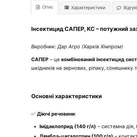
Опис
Характеристики
Відгукі
Інсектицид САПЕР, КС – потужний зах
Виробник: Дар Агро (Харків Хімпром)
САПЕР
– це
комбінований інсектицид сист
шкідників на зернових, ріпаку, соняшнику 
Основні характеристики
✅
Діючі речовини
:
Імідаклоприд (140 г/л)
– системна дія, 
Лямбда-цигалотрин (100 г/л)
– контакт