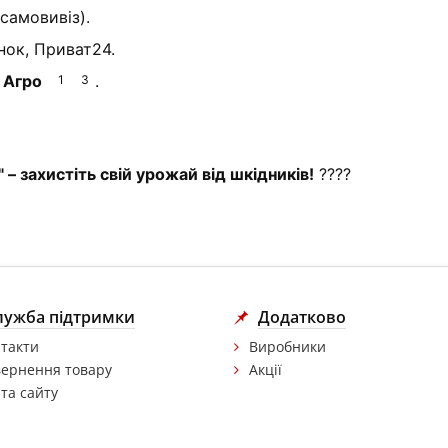
 самовивіз).
унок, Приват24.
 Агро
.
1
3
 захистіть свій урожай від шкідників!
????
лужба підтримки
Додатково
такти
Виробники
ернення товару
Акції
та сайту