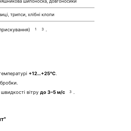
няшникова шипоноска, довгоносики
виці, трипси, хлібні клопи
бприскування)
.
1
3
температурі
+12…+25°C
.
обробки.
 швидкості вітру
до 3–5 м/с
.
3
т"