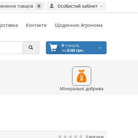
вняння товарів
Особистий кабінет
0
Доставка
Контакти
Щоденник Агронома
0
товарів,
на
0.00 грн.
Мінеральні добрива
0 відгуків