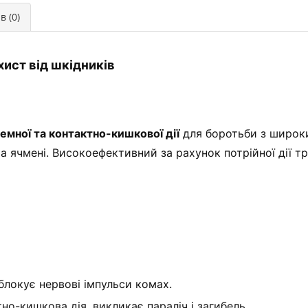
в (0)
ист від шкідників
емної та контактно-кишкової дії
для боротьби з широк
та ячмені. Високоефективний за рахунок потрійної дії 
блокує нервові імпульси комах.
но-кишкова дія, викликає параліч і загибель.