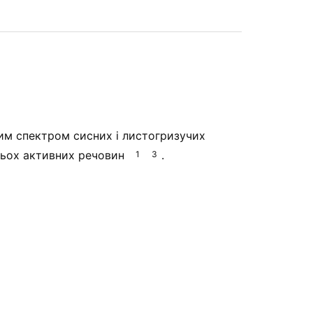
им спектром сисних і листогризучих
трьох активних речовин
.
1
3