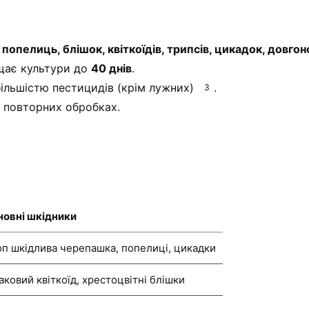
и
попелиць, блішок, квіткоїдів, трипсів, цикадок, довгон
щає культури до
40 днів
.
ільшістю пестицидів (крім лужних)
.
3
у повторних обробках.
новні шкідники
п шкідлива черепашка, попелиці, цикадки
аковий квіткоїд, хрестоцвітні блішки