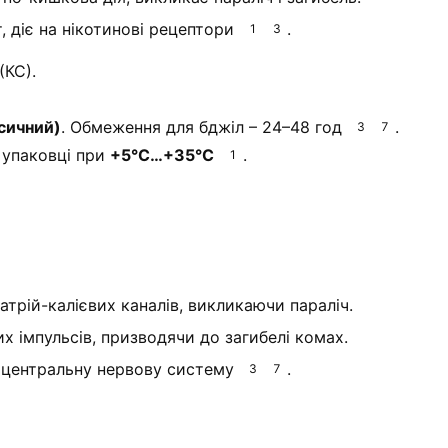
, діє на нікотинові рецептори
.
1
3
(КС).
ксичний)
. Обмеження для бджіл – 24–48 год
.
3
7
 упаковці при
+5°C…+35°C
.
1
атрій-калієвих каналів, викликаючи параліч.
х імпульсів, призводячи до загибелі комах.
а центральну нервову систему
.
3
7