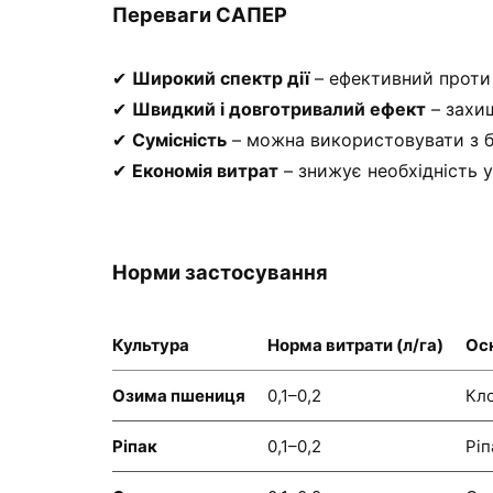
Переваги САПЕР
✔
Широкий спектр дії
– ефективний прот
✔
Швидкий і довготривалий ефект
– захи
✔
Сумісність
– можна використовувати з б
✔
Економія витрат
– знижує необхідність 
Норми застосування
Культура
Норма витрати (л/га)
Ос
Озима пшениця
0,1–0,2
Кло
Ріпак
0,1–0,2
Ріп