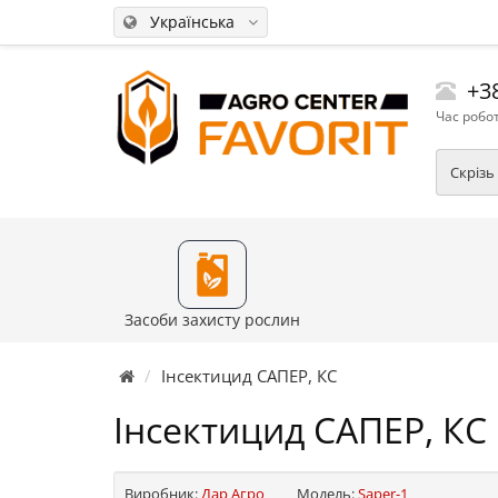
Українська
+38
Час робот
Скрізь
Засоби захисту рослин
Інсектицид САПЕР, КС
Інсектицид САПЕР, КС
Виробник:
Дар Агро
Модель:
Saper-1