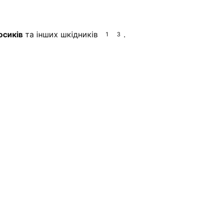
осиків
та інших шкідників
.
1
3