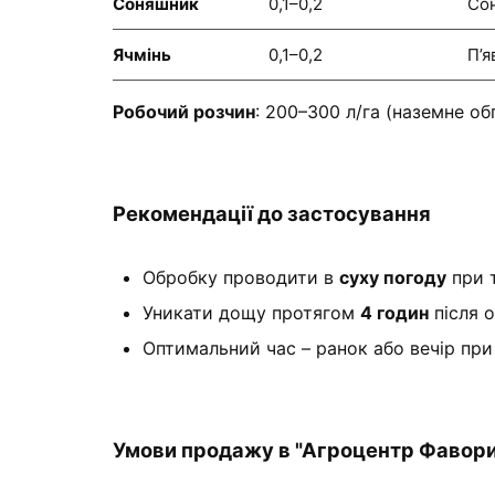
Соняшник
0,1–0,2
Со
Ячмінь
0,1–0,2
П’я
Робочий розчин
: 200–300 л/га (наземне о
Рекомендації до застосування
Обробку проводити в
суху погоду
при 
Уникати дощу протягом
4 годин
після 
Оптимальний час – ранок або вечір при
Умови продажу в "Агроцентр Фавори