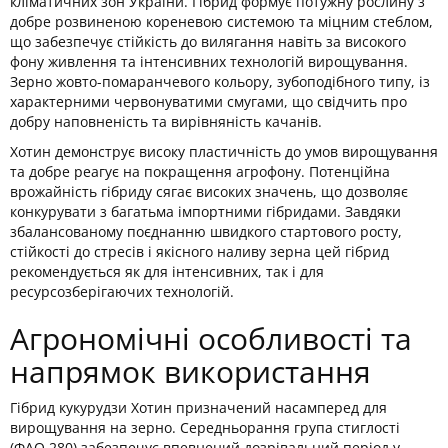
кліматичних зон України. Гібрид формує потужну рослину з
добре розвиненою кореневою системою та міцним стеблом,
що забезпечує стійкість до вилягання навіть за високого
фону живлення та інтенсивних технологій вирощування.
Зерно жовто-помаранчевого кольору, зубоподібного типу, із
характерними червонуватими смугами, що свідчить про
добру наповненість та вирівняність качанів.
Хотин демонструє високу пластичність до умов вирощування
та добре реагує на покращення агрофону. Потенційна
врожайність гібриду сягає високих значень, що дозволяє
конкурувати з багатьма імпортними гібридами. Завдяки
збалансованому поєднанню швидкого стартового росту,
стійкості до стресів і якісного наливу зерна цей гібрид
рекомендується як для інтенсивних, так і для
ресурсозберігаючих технологій.
Агрономічні особливості та
напрямок використання
Гібрид кукурудзи Хотин призначений насамперед для
вирощування на зерно. Середньорання група стиглості
(ФАО 280) забезпечує впевнений дозрівальний період у