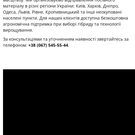
матеріалу в різні регіони України: Київ, Харків, Дніпро,
Одеса, Львів, Рівне, Кропивницький та інші неокуповані
населені пункти. Для наших клієнтів доступна безкоштовна
агрономічна підтримка при виборі гібриду та технології
вирощування.
За консультаціями та уточненням наявності звертайтесь за
телефоном:
+38 (067) 545-55-44
.