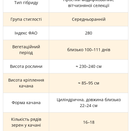
Тип гібриду
вітчизняної селекції
Група стиглості
Середньоранній
Індекс ФАО
280
Вегетаційний
близько 100–111 днів
період
Висота рослини
≈ 230–240 см
Висота кріплення
≈ 85–95 см
качана
Циліндрична, довжина близько
Форма качана
22–24 см
Кількість рядів
16–18
зерен у качані