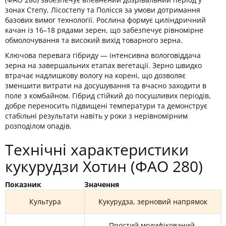
зонах Степу, Лісостепу та Полісся за умови дотримання
базових вимог технології. Рослина формує циліндричний
качан із 16–18 рядами зерен, що забезпечує рівномірне
обмолочування та високий вихід товарного зерна.
Ключова перевага гібриду — інтенсивна вологовіддача
зерна на завершальних етапах вегетації. Зерно швидко
втрачає надлишкову вологу на корені, що дозволяє
зменшити витрати на досушування та вчасно заходити в
поле з комбайном. Гібрид стійкий до посушливих періодів,
добре переносить підвищені температури та демонструє
стабільні результати навіть у роки з нерівномірним
розподілом опадів.
Технічні характеристики
кукурудзи Хотин (ФАО 280)
Показник
Значення
Культура
Кукурудза, зерновий напрямок
Простий модифікований,