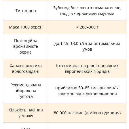
Зубоподібне, жовто-помаранчеве,
Тип зерна
іноді з червоними смугами
Маса 1000 зерен
≈ 280–300 г
Потенційна
до 12,5–13,0 т/га за оптимальних
врожайність
умов
зерна
Характеристика
Інтенсивна, на рівні провідних
вологовіддачі
європейських гібридів
Рекомендована
приблизно 50–85 тис. рослин/га
збиральна
залежно від зони зволоження
густота
Кількість насінин
80 000 насінин (посівна одиниця)
у мішку