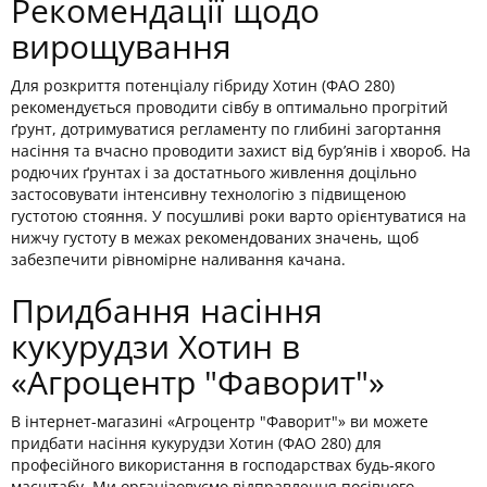
Рекомендації щодо
вирощування
Для розкриття потенціалу гібриду Хотин (ФАО 280)
рекомендується проводити сівбу в оптимально прогрітий
ґрунт, дотримуватися регламенту по глибині загортання
насіння та вчасно проводити захист від бур’янів і хвороб. На
родючих ґрунтах і за достатнього живлення доцільно
застосовувати інтенсивну технологію з підвищеною
густотою стояння. У посушливі роки варто орієнтуватися на
нижчу густоту в межах рекомендованих значень, щоб
забезпечити рівномірне наливання качана.
Придбання насіння
кукурудзи Хотин в
«Агроцентр "Фаворит"»
В інтернет-магазині «Агроцентр "Фаворит"» ви можете
придбати насіння кукурудзи Хотин (ФАО 280) для
професійного використання в господарствах будь-якого
масштабу. Ми організовуємо відправлення посівного