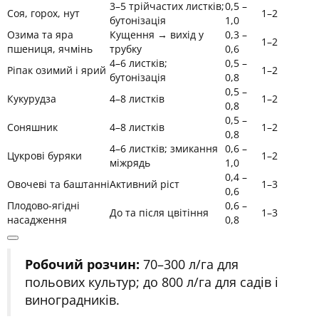
3–5 трійчастих листків;
0,5 –
Соя, горох, нут
1–2
бутонізація
1,0
Озима та яра
Кущення → вихід у
0,3 –
1–2
пшениця, ячмінь
трубку
0,6
4–6 листків;
0,5 –
Ріпак озимий і ярий
1–2
бутонізація
0,8
0,5 –
Кукурудза
4–8 листків
1–2
0,8
0,5 –
Соняшник
4–8 листків
1–2
0,8
4–6 листків; змикання
0,6 –
Цукрові буряки
1–2
міжрядь
1,0
0,4 –
Овочеві та баштанні
Активний ріст
1–3
0,6
Плодово-ягідні
0,6 –
До та після цвітіння
1–3
насадження
0,8
Робочий розчин:
70–300 л/га для
польових культур; до 800 л/га для садів і
виноградників.