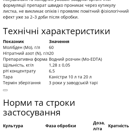
формуляції препарат швидко проникає через кутикулу
листка, не викликає опіків і проявляє помітний фізіологічний
ефект уже за 2–3 доби після обробки.
Технічні характеристики
Показник
Значення
Молібден (Mo), г/л
60
Нітратний азот (N), г/л
20
Препаративна форма
Водний розчин (Mo-EDTA)
Щільність, кг/л
1,28 ± 0,05
pH концентрату
6,5
Тара
Каністри 10 л та 20 л
Термін зберігання
3 роки у заводській тарі
Норми та строки
застосування
Доза,
Культура
Фаза обробки
Кратність
л/га