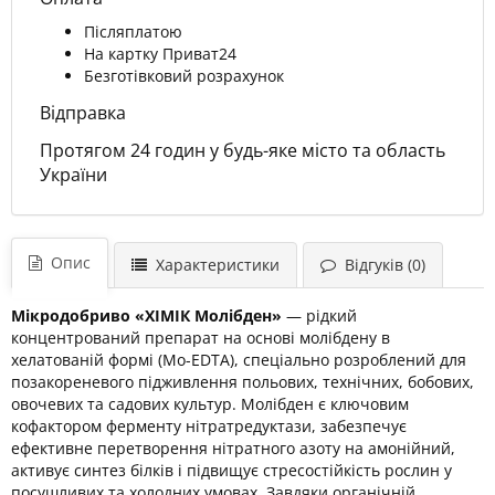
Післяплатою
На картку Приват24
Безготівковий розрахунок
Відправка
Протягом 24 годин у будь-яке місто та область
України
Опис
Характеристики
Відгуків (0)
Мікродобриво «ХІМІК Молібден»
— рідкий
концентрований препарат на основі молібдену в
хелатованій формі (Mo-EDTA), спеціально розроблений для
позакореневого підживлення польових, технічних, бобових,
овочевих та садових культур. Молібден є ключовим
кофактором ферменту нітратредуктази, забезпечує
ефективне перетворення нітратного азоту на амонійний,
активує синтез білків і підвищує стресостійкість рослин у
посушливих та холодних умовах. Завдяки органічній