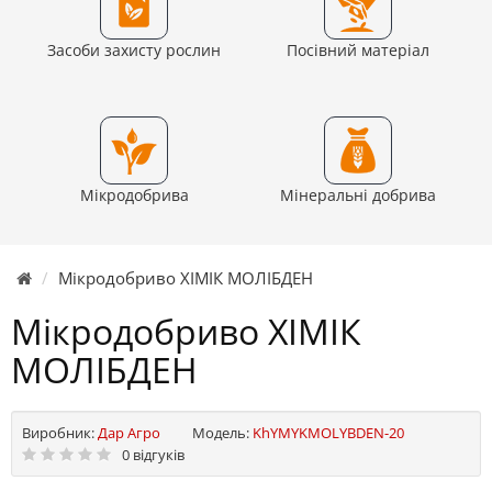
Засоби захисту рослин
Посівний матеріал
Мікродобрива
Мінеральні добрива
Мікродобриво ХІМІК МОЛІБДЕН
Мікродобриво ХІМІК
МОЛІБДЕН
Виробник:
Дар Агро
Модель:
KhYMYKMOLYBDEN-20
0 відгуків