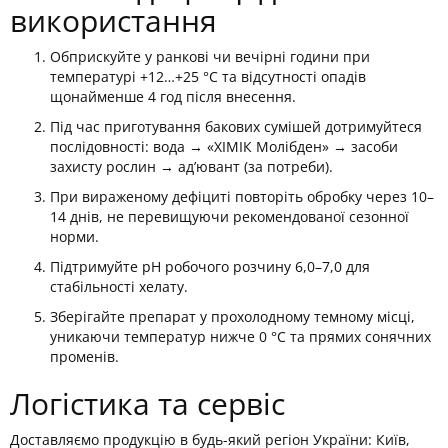
використання
Обприскуйте у ранкові чи вечірні години при
температурі +12…+25 °C та відсутності опадів
щонайменше 4 год після внесення.
Під час приготування бакових сумішей дотримуйтеся
послідовності: вода → «ХІМІК Молібден» → засоби
захисту рослин → ад’ювант (за потреби).
При вираженому дефіциті повторіть обробку через 10–
14 днів, не перевищуючи рекомендованої сезонної
норми.
Підтримуйте pH робочого розчину 6,0–7,0 для
стабільності хелату.
Зберігайте препарат у прохолодному темному місці,
уникаючи температур нижче 0 °C та прямих сонячних
променів.
Логістика та сервіс
Доставляємо продукцію в будь-який регіон України: Київ,