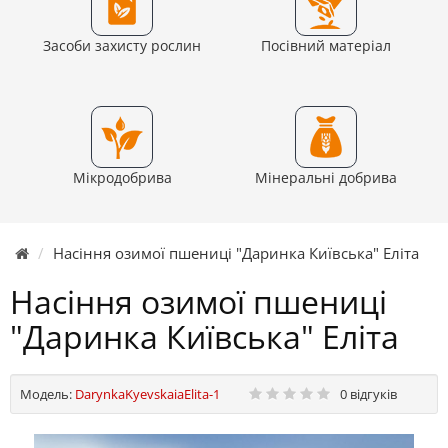
Засоби захисту рослин
Посівний матеріал
Мікродобрива
Мінеральні добрива
Насіння озимої пшениці "Даринка Київська" Еліта
Насіння озимої пшениці
"Даринка Київська" Еліта
Модель:
DarynkaKyevskaiaElita-1
0 відгуків