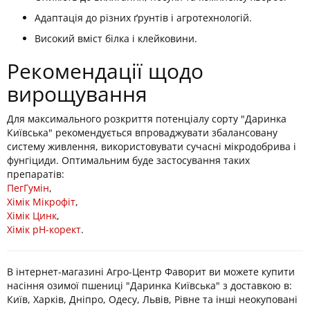
Адаптація до різних ґрунтів і агротехнологій.
Високий вміст білка і клейковини.
Рекомендації щодо
вирощування
Для максимального розкриття потенціалу сорту "Даринка
Київська" рекомендується впроваджувати збалансовану
систему живлення, використовувати сучасні мікродобрива і
фунгіциди. Оптимальним буде застосування таких
препаратів:
ПегГумін
,
Хімік Мікрофіт
,
Хімік Цинк
,
Хімік рН-корект
.
В інтернет-магазині Агро-Центр Фаворит ви можете купити
насіння озимої пшениці "Даринка Київська" з доставкою в:
Київ, Харків, Дніпро, Одесу, Львів, Рівне та інші неокуповані