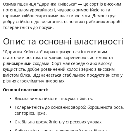
Озима пшениця "Даринка Київська" — це сорт із високим
потенціалом урожайності, чудовою зимостійкістю та
гарними хлібопекарськими властивостями. Демонструє
добру стійкість до вилягання, основних грибкових хвороб і
толерантність до посухи.
Опис та основні властивості
"Даринка Київська" характеризується інтенсивним
стартовим ростом, потужною кореневою системою та
рівномірними сходами. Сорт має середню або високу
кущистість, добре розвинений колос і зерно з високим
вмістом білка. Відзначається стабільною продуктивністю у
різних агрокліматичних зонах.
Основні властивості:
Висока зимостійкість і посухостійкість.
Толерантність до основних хвороб: борошниста роса,
септоріоз, іржа.
Стабільна врожайність у стресових умовах.
Добра якість зерна, підвищений вміст білка та