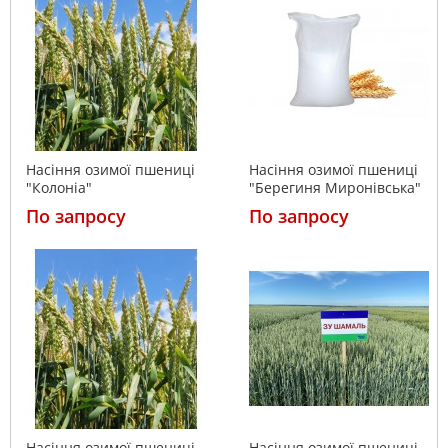
Насіння озимої пшениці
Насіння озимої пшениці
"Колоніа"
"Берегиня Миронівська"
По запросу
По запросу
Насіння озимої пшениці
Насіння озимої пшениці