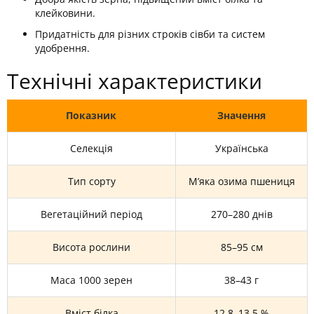
клейковини.
Придатність для різних строків сівби та систем
удобрення.
Технічні характеристики
Показник
Значення
Селекція
Українська
Тип сорту
М’яка озима пшениця
Вегетаційний період
270–280 днів
Висота рослини
85–95 см
Маса 1000 зерен
38–43 г
Вміст білка
12,8–13,5 %