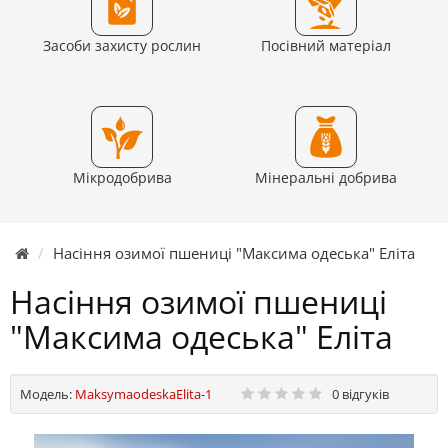
Засоби захисту рослин
Посівний матеріал
Мікродобрива
Мінеральні добрива
Насіння озимої пшениці "Максима одеська" Еліта
Насіння озимої пшениці
"Максима одеська" Еліта
Модель:
MaksymaodeskaElita-1
0 відгуків