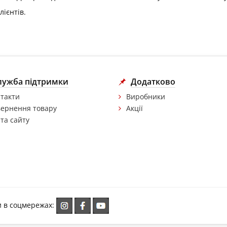
ієнтів.
лужба підтримки
Додатково
такти
Виробники
ернення товару
Акції
та сайту
и в соцмережах: