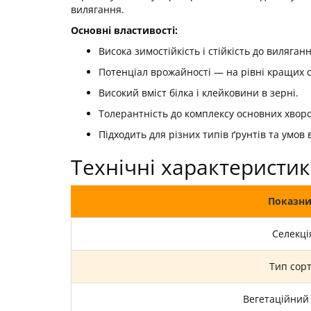
вилягання.
Основні властивості:
Висока зимостійкість і стійкість до виляганн
Потенціал врожайності — на рівні кращих с
Високий вміст білка і клейковини в зерні.
Толерантність до комплексу основних хворо
Підходить для різних типів ґрунтів та умо
Технічні характеристи
Показн
Селекці
Тип сор
Вегетаційний