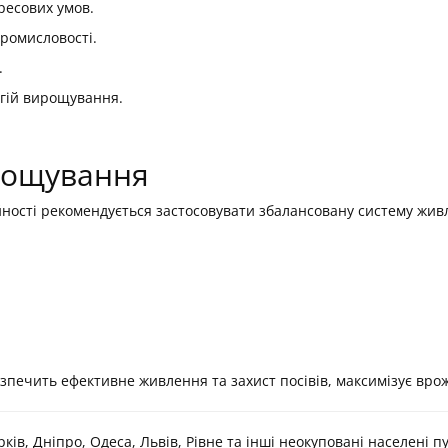
тресових умов.
промисловості.
.
огій вирощування.
рощування
ності рекомендується застосовувати збалансовану систему живл
печить ефективне живлення та захист посівів, максимізує врож
ків, Дніпро, Одеса, Львів, Рівне та інші неокуповані населені п