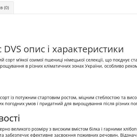
в (0)
DVS опис і характеристики
 сорт м’якої озимої пшениці німецької селекції, що поєднує ста
вирощування в різних кліматичних зонах України, особливо реко
рт із потужним стартовим ростом, міцним стеблостою та висок
их погодних умов і придатний для вирощування після різних по
вості
ерно великого розміру з високим вмістом білка і гарними хліб
и та забезпечує ефективне засвоєння поживних речовин. Відзнач