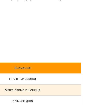
Значення
DSV (Німеччина)
М’яка озима пшениця
270–280 днів