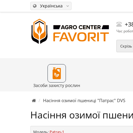
Українська
+38
Час робот
Скрізь
Засоби захисту рослин
Насіння озимої пшениці "Патрас" DVS
Насіння озимої пшени
Модель:
Patras-1