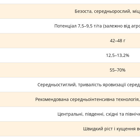
Безоста, середньорослий, міц
Потенціал 7,5–9,5 т/га (залежно від агр
42–48 г
12,5–13,2%
55–70%
Середньостиглий, тривалість яровизації сере
Рекомендована середньоінтенсивна технологія,
Центральні, південні, східні та північ
Швидкий ріст і кущення 