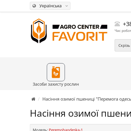
Українська
+38
Час робот
Скрізь
Засоби захисту рослин
Насіння озимої пшениці "Перемога одесь
Насіння озимої пшени
Модель:
Peremohaodeska-1