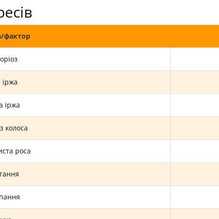
ресів
а/фактор
оріоз
 іржа
а іржа
з колоса
ста роса
гання
пання