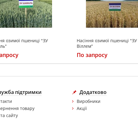
ня озимої пшениці "ЗУ
Насіння озимої пшениці "ЗУ
ль"
Віллем"
апросу
По запросу
лужба підтримки
Додатково
такти
Виробники
ернення товару
Акції
та сайту