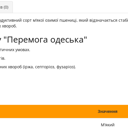
в (0)
уктивний сорт м’якої озимої пшениці, який відзначається ста
х хвороб.
у "Перемога одеська"
атичних умовах.
ів.
их хвороб (іржа, септоріоз, фузаріоз).
Значення
М’який