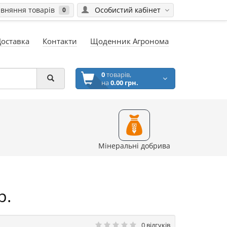
вняння товарів
Особистий кабінет
0
Доставка
Контакти
Щоденник Агронома
0
товарів,
на
0.00 грн.
Мінеральні добрива
р.
0 відгуків