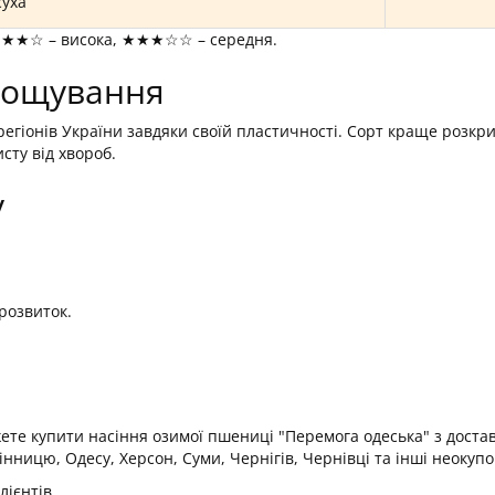
суха
★★★☆ – висока, ★★★☆☆ – середня.
рощування
регіонів України завдяки своїй пластичності. Сорт краще розкр
сту від хвороб.
у
розвиток.
те купити насіння озимої пшениці "Перемога одеська" з доставк
нницю, Одесу, Херсон, Суми, Чернігів, Чернівці та інші неокупо
ієнтів.