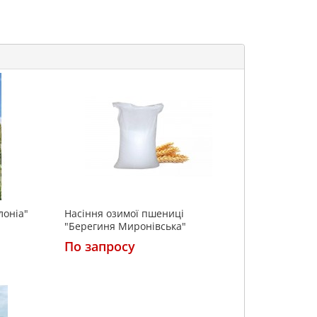
лоніа"
Насіння озимої пшениці
"Берегиня Миронівська"
По запросу