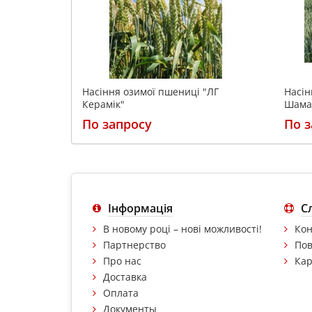
Насіння озимої пшениці "ЛГ
Насін
Керамік"
Шама
По запросу
По з
Інформація
С
В новому році – нові можливості!
Кон
Партнерство
Пов
Про нас
Кар
Доставка
Оплата
Документы