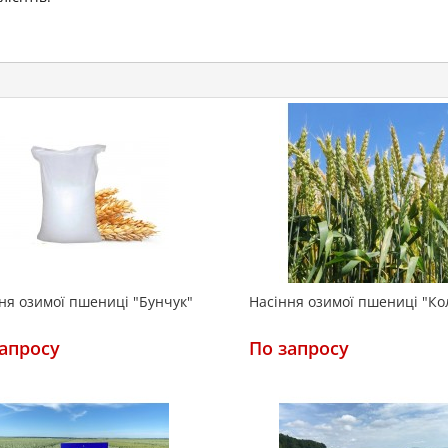
ня озимої пшениці "Бунчук"
Насіння озимої пшениці "Ко
апросу
По запросу