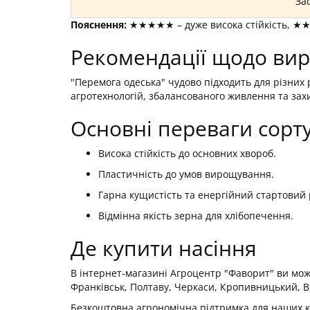
За
Пояснення:
★★★★★ – дуже висока стійкість, ★
Рекомендації щодо ви
"Перемога одеська" чудово підходить для різних 
агротехнологій, збалансованого живлення та захи
Основні переваги сорт
Висока стійкість до основних хвороб.
Пластичність до умов вирощування.
Гарна кущистість та енергійний стартовий 
Відмінна якість зерна для хлібопечення.
Де купити насіння
В інтернет-магазині Агроцентр "Фаворит" ви може
Франківськ, Полтаву, Черкаси, Кропивницький, Ві
Безкоштовна агрономічна підтримка для наших кл