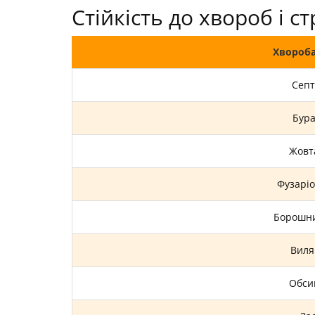
Стійкість до хвороб і ст
Хвороб
Септ
Бура
Жовт
Фузаріо
Борошни
Виля
Обси