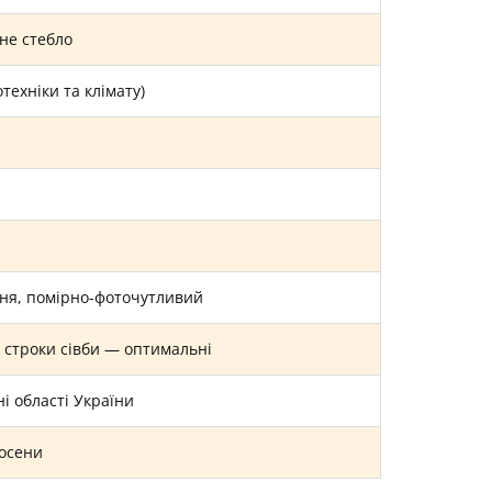
не стебло
отехніки та клімату)
дня, помірно-фоточутливий
 строки сівби — оптимальні
ні області України
восени