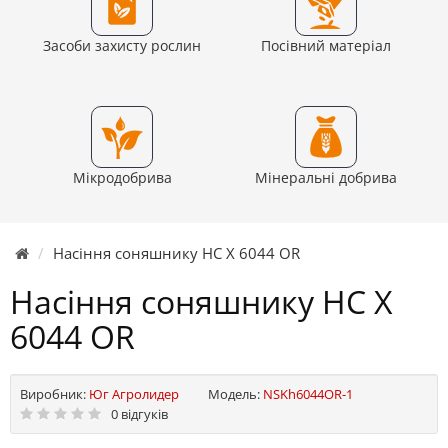
Засоби захисту рослин
Посівний матеріал
Мікродобрива
Мінеральні добрива
Насіння соняшнику НС Х 6044 OR
Насіння соняшнику НС Х
6044 OR
Виробник:
Юг Агролидер
Модель:
NSKh6044OR-1
0 відгуків