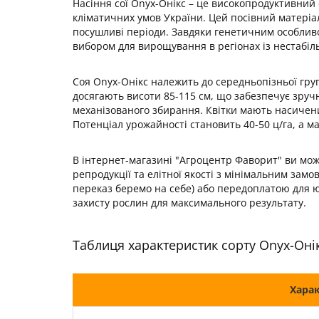
Насіння сої Onyx-Онікс – це високопродуктивний 
кліматичних умов України. Цей посівний матеріал
посушливі періоди. Завдяки генетичним особливо
вибором для вирощування в регіонах із нестабіль
Соя Onyx-Онікс належить до середньопізньої груп
досягають висоти 85-115 см, що забезпечує зруч
механізованого збирання. Квітки мають насичений
Потенціал урожайності становить 40-50 ц/га, а ма
В інтернет-магазині "Агроцентр Фаворит" ви мож
репродукції та елітної якості з мінімальним замо
переказ беремо на себе) або передоплатою для юр
захисту рослин для максимального результату.
Таблиця характеристик сорту Onyx-Оні
Хара