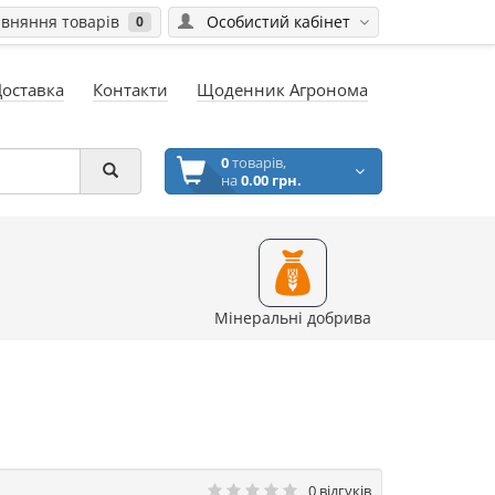
вняння товарів
Особистий кабінет
0
Доставка
Контакти
Щоденник Агронома
0
товарів,
на
0.00 грн.
Мінеральні добрива
0 відгуків