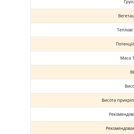
Груп
Вегета
Теплові
Потенці
Маса 
Вм
Висо
Висота прикрі
Рекомендова
Рекомендова