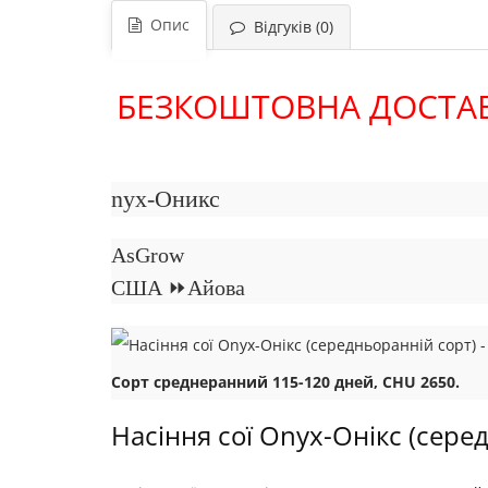
Опис
Відгуків (0)
БЕЗКОШТОВНА ДОСТАВК
nyx-Оникс
AsGrow
США ⏩Айова
Сорт среднеранний 115-120 дней, СHU 2650.
Насіння сої Onyx-Онікс (серед