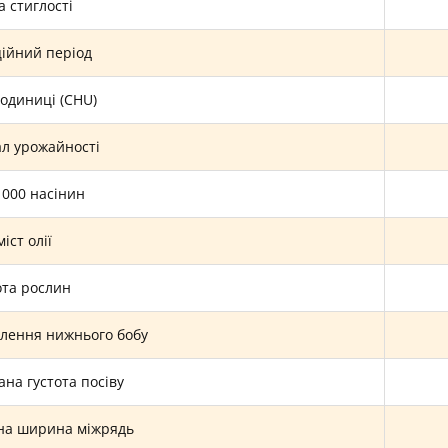
а стиглості
ційний період
 одиниці (CHU)
ал урожайності
1000 насінин
іст олії
та рослин
плення нижнього бобу
на густота посіву
на ширина міжрядь