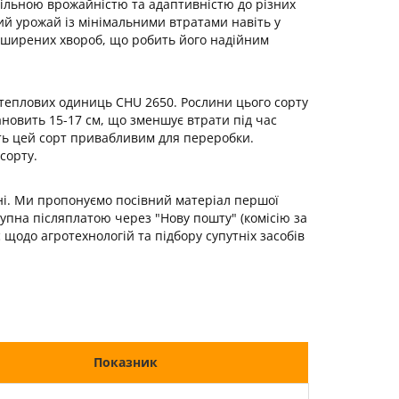
абільною врожайністю та адаптивністю до різних
ий урожай із мінімальними втратами навіть у
поширених хвороб, що робить його надійним
м теплових одиниць CHU 2650. Рослини цього сорту
новить 15-17 см, що зменшує втрати під час
ить цей сорт привабливим для переробки.
сорту.
їні. Ми пропонуємо посівний матеріал першої
ступна післяплатою через "Нову пошту" (комісію за
щодо агротехнологій та підбору супутніх засобів
Показник