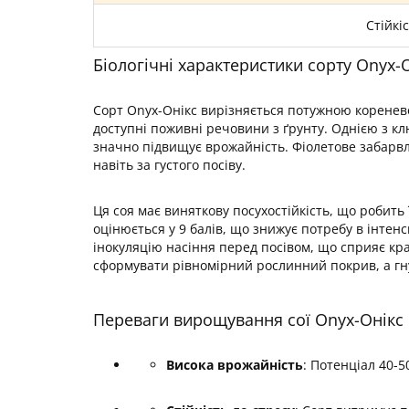
Стійкі
Біологічні характеристики сорту Onyx-
Сорт Onyx-Онікс вирізняється потужною корене
доступні поживні речовини з ґрунту. Однією з кл
значно підвищує врожайність. Фіолетове забарвле
навіть за густого посіву.
Ця соя має виняткову посухостійкість, що робить
оцінюється у 9 балів, що знижує потребу в інте
інокуляцію насіння перед посівом, що сприяє кра
сформувати рівномірний рослинний покрив, а гну
Переваги вирощування сої Onyx-Онікс
Висока врожайність
: Потенціал 40-5