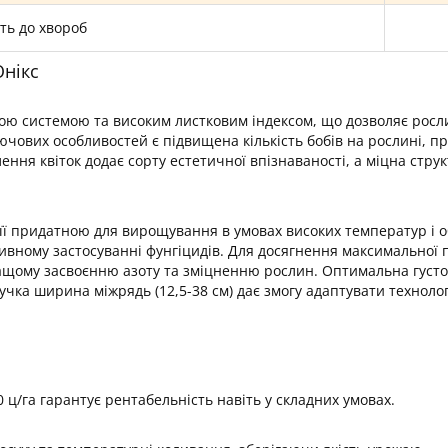
сть до хвороб
Онікс
вою системою та високим листковим індексом, що дозволяє рос
ючових особливостей є підвищена кількість бобів на рослині, пр
ння квіток додає сорту естетичної впізнаваності, а міцна струк
 її придатною для вирощування в умовах високих температур і о
нсивному застосуванні фунгіцидів. Для досягнення максимальної
щому засвоєнню азоту та зміцненню рослин. Оптимальна густота 
чка ширина міжрядь (12,5-38 см) дає змогу адаптувати техноло
0 ц/га гарантує рентабельність навіть у складних умовах.