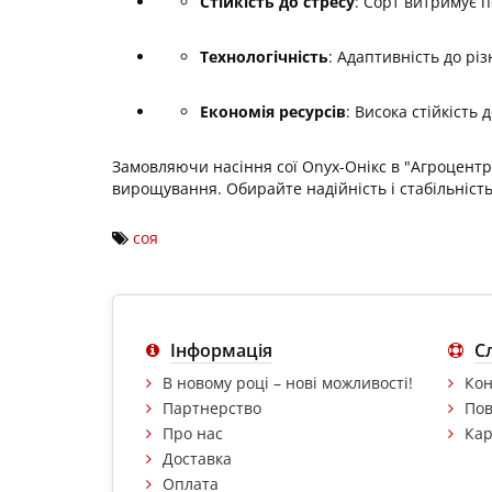
Стійкість до стресу
: Сорт витримує п
Технологічність
: Адаптивність до рі
Економія ресурсів
: Висока стійкість
Замовляючи насіння сої Onyx-Онікс в "Агроцентр 
вирощування. Обирайте надійність і стабільність
соя
Інформація
С
В новому році – нові можливості!
Кон
Партнерство
Пов
Про нас
Кар
Доставка
Оплата