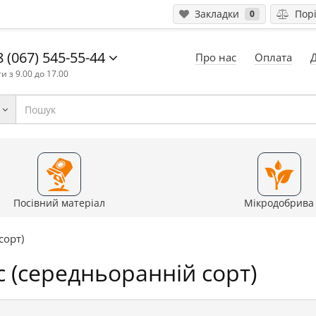
Закладки
Порі
0
 (067) 545-55-44
Про нас
Оплата
и з 9.00 до 17.00
Посівний матеріал
Мікродобрива
сорт)
с (середньоранній сорт)