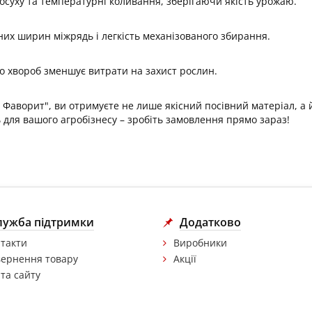
осуху та температурні коливання, зберігаючи якість урожаю.
зних ширин міжрядь і легкість механізованого збирання.
 до хвороб зменшує витрати на захист рослин.
Фаворит", ви отримуєте не лише якісний посівний матеріал, а й
 для вашого агробізнесу – зробіть замовлення прямо зараз!
лужба підтримки
Додатково
такти
Виробники
ернення товару
Акції
та сайту