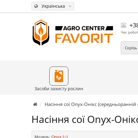
Українська
+38
Час робот
Скрізь
Засоби захисту рослин
Насіння сої Onyx-Онікс (середньоранній 
Насіння сої Onyx-Онік
Модель:
Onyx-1-1