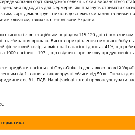
середньопізній сорт канадської селекції, який вирізняється ст
 ідеально підходить для фермерів, які прагнуть отримати якісн
стям, сорт демонструє стійкість до спеки, осипання та низки 
ним кліматом, таких як степові зони України.
и стиглості з вегетаційним періодом 115-120 днів і показнико
ність збирання врожаю. Висота прикріплення нижнього бобу ста
 фіолетовий колір, а вміст олії в насінні досягає 41%, що роб
са 1000 насінин – 197 г, що свідчить про високу продуктивність 
ете придбати насіння сої Onyx-Онікс із доставкою по всій Укра
вленням від 1 тонни, а також зручні обсяги від 50 кг. Оплата до
идичних осіб із ПДВ. Наші фахівці готові проконсультувати вас 
кс
ктеристика