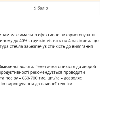
9 балів
линам максимально ефективно використовувати
ичому до 40% стручків містять по 4 насінини, що
тура стебла забезпечує стійкість до вилягання
бмеженої вологи. Генетична стійкість до хвороб
 продуктивності рекомендується проводити
посіву – 650-700 тис. шт./га – дозволяє
гію вирощування до наявної техніки.