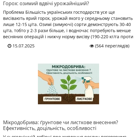
Горох: озимий вдвічі урожайніший?
Проблема Більшість українських господарств усе ще
висівають ярий горох, урожай якого у середньому становить
лише 12-15 ц/га. Озимі (зимуючі) сорти демонструють 30-40
ц/га, тобто у 2-3 рази більше, і водночас потребують менше
весняних операцій і нижчу норму висіву (190-220 кг/га проти
15.07.2025
(564 переглядів)
Мікродобрива: ґрунтове чи листкове внесення?
Ефективність, доцільність, особливості
У сьогоднішній добірці про живлення рослин поговоримо