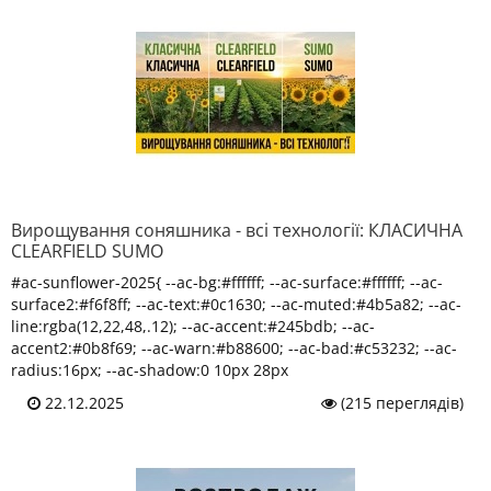
Вирощування соняшника - всі технології: КЛАСИЧНА
CLEARFIELD SUMO
#ac-sunflower-2025{ --ac-bg:#ffffff; --ac-surface:#ffffff; --ac-
surface2:#f6f8ff; --ac-text:#0c1630; --ac-muted:#4b5a82; --ac-
line:rgba(12,22,48,.12); --ac-accent:#245bdb; --ac-
accent2:#0b8f69; --ac-warn:#b88600; --ac-bad:#c53232; --ac-
radius:16px; --ac-shadow:0 10px 28px
22.12.2025
(215 переглядів)