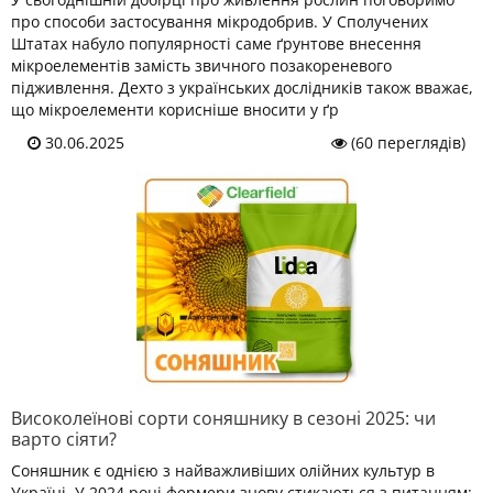
про способи застосування мікродобрив. У Сполучених
Штатах набуло популярності саме ґрунтове внесення
мікроелементів замість звичного позакореневого
підживлення. Дехто з українських дослідників також вважає,
що мікроелементи корисніше вносити у ґр
30.06.2025
(60 переглядів)
Високолеїнові сорти соняшнику в сезоні 2025: чи
варто сіяти?
Соняшник є однією з найважливіших олійних культур в
Україні. У 2024 році фермери знову стикаються з питанням: