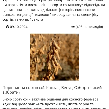
чи варто сіяти високолеїнові сорти соняшнику? Відповідь на
це питання залежить від кількох факторів, включаючи
ринкові тенденції, технології вирощування та специфіку
сортів, таких як Гранста
09.10.2024
(403 переглядів)
Порівняння сортів сої: Канзас, Венус, Озборн – який
вибрати?
Вибір сорту сої – важливе рішення для кожного фермера.
Адже від цього залежить врожайність, якість зерна та,
зрештою, прибутковість господарства. Сьогодні ми детально