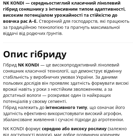
NK KONDI — середньостиглий класичний лінолевий
гібрид соняшнику з інтенсивним типом адаптивності,
високим потенціалом урожайності та стійкістю до
вовчка рас A–E.
Створений для господарств, які працюють
за традиційною технологією та прагнуть максимальної
віддачі від родючих ґрунтів.
Опис гібриду
Гібрид
NK KONDI
— це високопродуктивний лінолевий
соняшник класичної технології, що демонструє відмінну
стабільність у виробничих умовах України. За даними
польових дослідів він проявляє здатність формувати високі
врожаї навіть у роки з нестійким зволоженням, а за
достатньої вологи — розкриває один із найкращих
потенціалів у своєму сегменті.
Гібрид належить до
інтенсивного типу
, що означає його
здатність ефективно використовувати високий агрофон,
збалансоване живлення і сучасні підходи до агротехніки.
NK KONDI формує
середню або високу рослину
(залежно
від доступності вологи), має добре розвинену кореневу