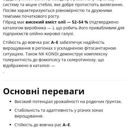
систему та міцне стебло, яке добре протистоїть виляганню.
Посіви характеризуються рівномірністю та дружними
темпами початкового росту.
Гібрид має
високий вміст олії — 52–54 %
(підтверджено
каталогом виробника — ), що робить його привабливим для
підприємств олійно-жирової галузі.
Стійкість до вовчка рас
A–E
забезпечує надійність
вирощування в регіонах з ускладненою фітосанітарною
ситуацією. Також NK KONDI демонструє комплексну
толерантність до фомопсису та склеротиніозу, що
відображено в каталозі —
.
Основні переваги
Високий потенціал урожайності на родючих ґрунтах.
Стабільність та адаптивність у різних зонах
вирощування.
Стійкість до вовчка рас
A–E
.