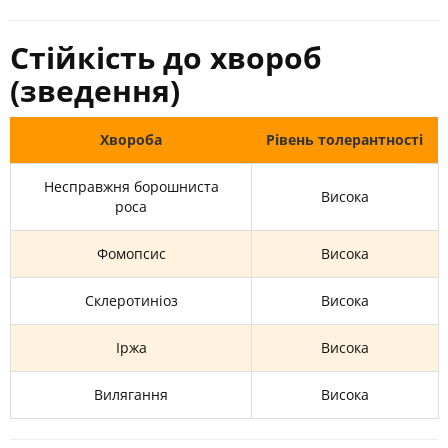
Стійкість до хвороб
(зведення)
Хвороба
Рівень толерантності
Несправжня борошниста
Висока
роса
Фомопсис
Висока
Склеротиніоз
Висока
Іржа
Висока
Вилягання
Висока