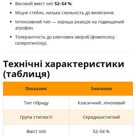
Високий вміст олії
52–54 %
.
Міцне стебло, низька схильність до вилягання.
Інтенсивний тип — хороша реакція на підвищений
агрофон.
Толерантність до ключових хвороб (фомопсису,
склеротиніозу).
Технічні характеристики
(таблиця)
Показник
Значення
Тип гібриду
Класичний, лінолевий
Група стиглості
Середньостиглий
Вміст олії
52–54 %