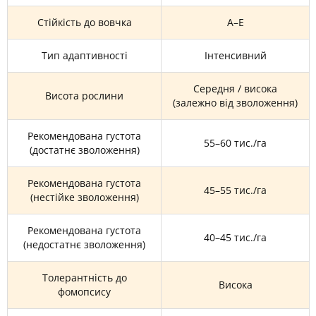
Стійкість до вовчка
A–E
Тип адаптивності
Інтенсивний
Середня / висока
Висота рослини
(залежно від зволоження)
Рекомендована густота
55–60 тис./га
(достатнє зволоження)
Рекомендована густота
45–55 тис./га
(нестійке зволоження)
Рекомендована густота
40–45 тис./га
(недостатнє зволоження)
Толерантність до
Висока
фомопсису