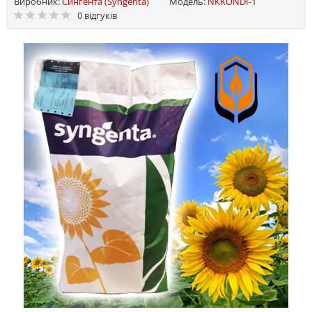
Виробник:
Сингента (Syngenta)
Модель:
NKKONDI-1
0 відгуків