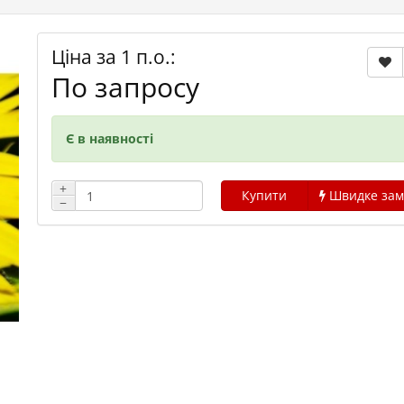
Ціна за 1 п.о.:
По запросу
Є в наявності
+
Купити
Швидке зам
−