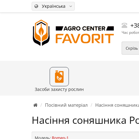
Українська
+38
Час робот
Скрізь
Засоби захисту рослин
Посівний матеріал
Насіння соняшник
Насіння соняшника Р
Модель:
Romeo-1