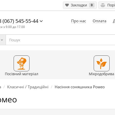
Закладки
Порі
0
 (067) 545-55-44
Про нас
Оплата
и з 9.00 до 17.00
Посівний матеріал
Мікродобрива
а
Класичні / Традиційні
Насіння соняшника Ромео
омео