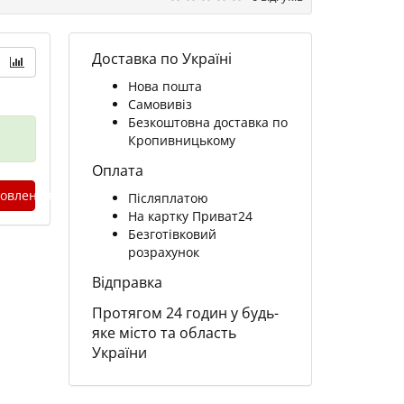
Доставка по Україні
Нова пошта
Самовивіз
Безкоштовна доставка по
Кропивницькому
Оплата
овлення
Післяплатою
На картку Приват24
Безготівковий
розрахунок
Відправка
Протягом 24 годин у будь-
яке місто та область
України