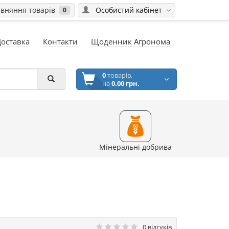
вняння товарів
Особистий кабінет
0
Доставка
Контакти
Щоденник Агронома
0
товарів,
на
0.00 грн.
Мінеральні добрива
0 відгуків