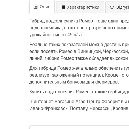
Опис
Характеристики
Відгукі
Гибрид подсолнечника Ромео – еще один пред
подсолнечника, на которых разрешено примен
урожайностью от 45 ц/га.
Реально таких показателей можно достичь при
если посеять Ромео в Винницкой, Черкасской
линий, гибрид Ромео также обладает высокой
Для гибрида Ромео желательно обеспечить гус
реализует заложенный потенциал. Кроме того
дополнительным бонусом для фермеров.
Купить подсолнечник Ромео а также гербици
В интернет-магазине Агро-Центр Фаворит вы
Ивано-Франковск, Полтаву, Черкассы, Кропивн