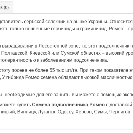
в (0)
ставитель сербской селекции на рынке Украины. Относится
ять только почвенные гербициды и граминицид. Ромео – с
 выращивании в Лесостепной зоне, т.к. этот подсолнечник 
, Полтавской, Киевской или Сумской областях – высокий у
 толерантностью к заболеваниям подсолнечника.
тоту посева не более 55 тыс шт/та. При таком показателе 
, У гибрида Ромео семена обладают высокой масличностью 
ды, необходимые для его защиты вы можете с помощью эксп
 можете купить
Семена подсолнечника Ромео
с доставкой 
ицкий, Винницу, Луганск, Одессу, Херсон, Сумы, Чернигов,