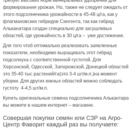
требует высоких норм минеральных удобрений для
формирования урожая. Но, также не следует ожидать от
этого подсолнечника урожайности в 45-48 ц/га, как у
флагмановских гибридов Сингента, так как гибрид
Альканатара создан специально для засушливых
областей, где урожайность в 30 ц/га – уже достижение.
Для того чтоб оптимально реализовать заявленные
показатели, необходимо выращивать этот гибрид
подсолнуха с соответственной густотой. Для
Херсонской, Одесской, Запорожской, Донецкой областей
это 35-40 тыс растений/га(это 3-4 шт/м.п.)на момент
уборки. Для других южных областей можно соблюдать
густоту 4-4,5 шт/м.п.
Купить оригинальные семена подсолнечника Алькантара
вы можете в нашем интернет – магазине.
Совершая покупки семян или СЗР на Агро-
Центр Фаворит каждый раз вы получаете: