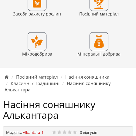
Засоби захисту рослин
Посівний матеріал
Мікродобрива
Мінеральні добрива
Посівний матеріал
Насіння соняшника
Класичні / Традиційні
Насіння соняшнику
Алькантара
Насіння соняшнику
Алькантара
Модель:
Alkantara-1
0 відгуків