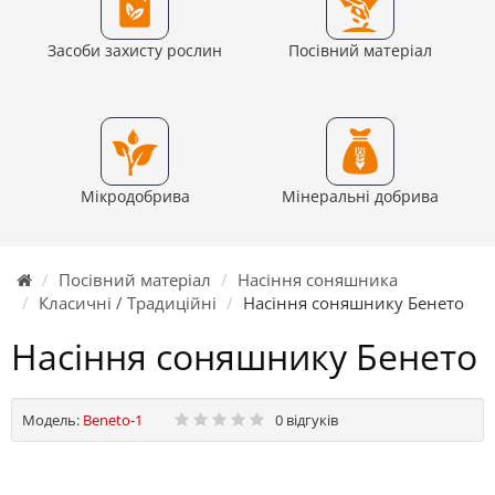
Засоби захисту рослин
Посівний матеріал
Мікродобрива
Мінеральні добрива
Посівний матеріал
Насіння соняшника
Класичні / Традиційні
Насіння соняшнику Бенето
Насіння соняшнику Бенето
Модель:
Beneto-1
0 відгуків