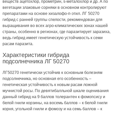
веществ ацетохлор, прометрин, s-металохлор и др. А по
вегетации злаковые сорняки в основном контролируют
препаратами на основе хизалофо-п-этил. ЛГ 50270
гибрид с ранней группы спелости, рекомендован для
выращивания во всех агро-климатических зонах нашей
страны, особенно в регионах, где паразитирует заразиха,
ведь гибрид имеет генетическую устойчивость к семи
расам паразита.
Характеристики гибрида
подсолнечника ЛГ 50270
ЛГ50270 генетически устойчив к основным болезням
подсолнечника, но основная его особенность –
генетическая устойчивость к новым расам ложной
мучнистой росы. По девятибалльной шкале оценивания
данный гибрид на 9 баллов толерантен к фомопсису и
белой гнили корзины, на восемь баллов – к белой гнили
корня, угольной гнили и фомозу и на семь баллов – к