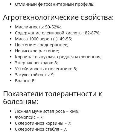
Отличный фитосанитарный профиль;
Агротехнологические свойства:
Масличность: 50-52%;
Содержание олеиновой кислоты: 82-87%;
Масса 1000 зерен (г): 49-55;
Цветение: среднераннее;
Невысокое растение;
Корзина: выпуклая, средне-наклоненная;
Энергия восходов: 8;
Устойчивость к полеганию: 8;
Засухостойкость: 9;
Волчок: Е.
Показатели толерантности к
болезням:
Ложная мучнистая роса – RM9;
Фомопсис – 7;
Склеротиниоз корзины – 7;
Склеротиниоз стебля – 7.