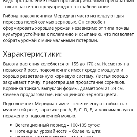
Ведь протравление семян противогрибковыми препаратами
только частично предупреждает это заболевание.
Гибрид подсолнечника Меридиан часто используют для
пересева полей озимых зерновых. Он способен
сформировать хорошие урожаи независимо от типа почвы.
Культура устойчива к полеганию и осыпанию, что позволяет
собрать урожай с минимальными потерями.
Характеристики:
Высота растения колеблется от 155 до 170 см. Несмотря на
невысокий рост, подсолнечник имеет средне мощную и
хорошо разветвленную корневую систему. Листья хорошо
закрывают почву, предотвращая прорастание сорняков.
Корзинка тонкая, выпуклой формы, диаметром 21-24 см.
Семена продолговатые, насыщенного черного цвета.
Подсолнечник Меридиан имеет генетическую стойкость к
мучнистой росе, заразихе рас А, В, С,
D
, Е, и максимальную к
поражению подсолнечной молью.
Вегетационный период – 100-10
5
суток;
Потенциал урожайности – более 45 ц/га;