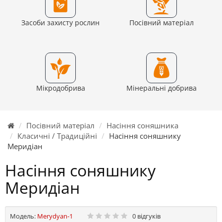
Засоби захисту рослин
Посівний матеріал
Мікродобрива
Мінеральні добрива
Посівний матеріал
Насіння соняшника
Класичні / Традиційні
Насіння соняшнику
Меридіан
Насіння соняшнику
Меридіан
Модель:
Merydyan-1
0 відгуків