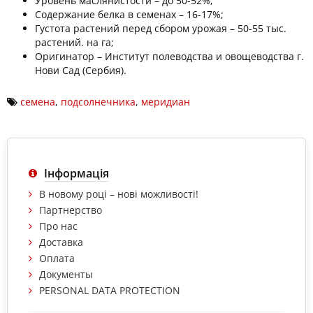
Уровень маслянистости – до
50-52
%;
Содержание белка в семенах – 16-17%;
Густота растений перед сбором урожая – 50-55 тыс.
растений. на га;
Оригинатор – Институт полеводства и овощеводства г.
Нови Сад (Сербия).
семена
,
подсолнечника
,
меридиан
Інформація
В новому році – нові можливості!
Партнерство
Про нас
Доставка
Оплата
Документы
PERSONAL DATA PROTECTION