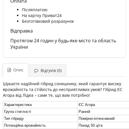
Оплата
Післяплатою
На картку Приват24
Безготівковий розрахунок
Відправка
Протягом 24 годин у будь-яке місто та область
України
Опис
Відгуків (0)
Шукаєте надійний гібрид соняшнику, який гарантує високу
врожайність та стійкість до несприятливих умов? Гібрид ЄС
Агора від Лідеа – саме те, що вам потрібно!
Характеристика
ЄС Агора
Група стиглості
Ранній
Тип гібриду
Помірно-інтенсивний
Потенційна врожайність
Понад 50 ц/га