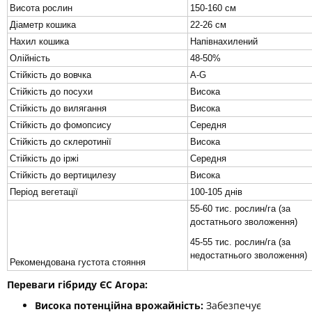
Висота рослин
150-160 см
Діаметр кошика
22-26 см
Нахил кошика
Напівнахилений
Олійність
48-50%
Стійкість до вовчка
A-G
Стійкість до посухи
Висока
Стійкість до вилягання
Висока
Стійкість до фомопсису
Середня
Стійкість до склеротинії
Висока
Стійкість до іржі
Середня
Стійкість до вертицилезу
Висока
Період вегетації
100-105 днів
55-60 тис. рослин/га (за
достатнього зволоження)
45-55 тис. рослин/га (за
недостатнього зволоження)
Рекомендована густота стояння
Переваги гібриду ЄС Агора:
Висока потенційна врожайність:
Забезпечує