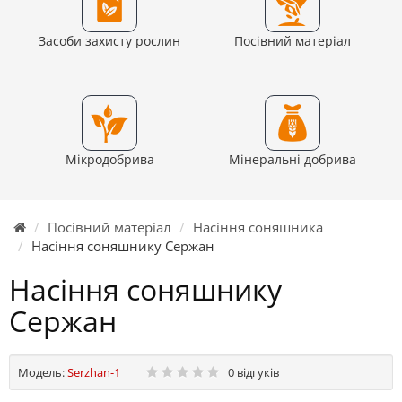
Засоби захисту рослин
Посівний матеріал
Мікродобрива
Мінеральні добрива
Посівний матеріал
Насіння соняшника
Насіння соняшнику Сержан
Насіння соняшнику
Сержан
Модель:
Serzhan-1
0 відгуків