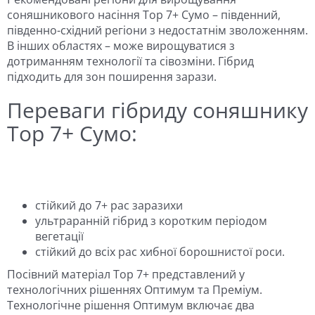
соняшникового насіння Тор 7+ Сумо – південний,
південно-східний регіони з недостатнім зволоженням.
В інших областях – може вирощуватися з
дотриманням технології та сівозміни. Гібрид
підходить для зон поширення зарази.
Переваги гібриду соняшнику
Тор 7+ Сумо:
стійкий до 7+ рас заразихи
ультраранній гібрид з коротким періодом
вегетації
стійкий до всіх рас хибної борошнистої роси.
Посівний матеріал Тор 7+ представлений у
технологічних рішеннях Оптимум та Преміум.
Технологічне рішення Оптимум включає два