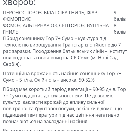
хвороб:
ПЕРОНОСПОРОЗ, БІЛА І СІРА ГНИЛЬ, ІЖАР,
9
ФОМОПСИС
балів
ФОМОЗ, АЛЬТЕРНАРІОЗ, СЕПТОРІОЗ, ВУГІЛЬНА
8
ГНИЛЬ
балів
Гібрид соняшнику Тор 7+ Сумо – культура під
технологію вирощування Гранстар із стійкістю до 7+
рас заразки. Походження батьківських ліній – Інститут
поліводства та овочівництва СР Семе (м. Нові Сад,
Сербія).
Потенційна врожайність насіння соняшнику Тор 7+
Сумо – 5 т/га. Олійність – висока, 50-52%.
Гібрид має короткий період вегетації – 90-95 днів. Тор
7+ Сумо відцвітає до сильної спеки. Це дозволяє
культурі закласти врожай до впливу сильної
повітряної та ґрунтової посухи, оскільки відомо, що
підвищені температури під час цвітіння негативно
позначаються на закладанні насіння.
Рекомендовані регіони для вирощування