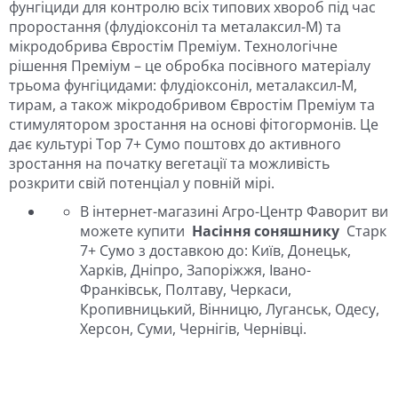
фунгіциди для контролю всіх типових хвороб під час
проростання (флудіоксоніл та металаксил-М) та
мікродобрива Євростім Преміум. Технологічне
рішення Преміум – це обробка посівного матеріалу
трьома фунгіцидами: флудіоксоніл, металаксил-М,
тирам, а також мікродобривом Євростім Преміум та
стимулятором зростання на основі фітогормонів. Це
дає культурі Тор 7+ Сумо поштовх до активного
зростання на початку вегетації та можливість
розкрити свій потенціал у повній мірі.
В інтернет-магазині Агро-Центр Фаворит ви
можете купити
Насіння соняшнику
Старк
7+ Сумо з доставкою до: Київ, Донецьк,
Харків, Дніпро, Запоріжжя, Івано-
Франківськ, Полтаву, Черкаси,
Кропивницький, Вінницю, Луганськ, Одесу,
Херсон, Суми, Чернігів, Чернівці.