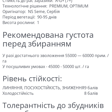
Стійкість до рас заразихи:
A-G+ (7+)
Технологічне рішення:
PREMIUM, OPTIMUM
Оригінатор:
NS Seme, Сербія
Період вегетації:
90-95 днів
Висота рослини:
1
Рекомендована густота
перед збиранням
У разі достатнього зволоження 55000 — 60000 прим. /
га
У посушливих умовах - 45000 - 50000 шт. / га
Рівень стійкості:
ЛИНЯННЯ, ПОСУХОСТІЙКІСТЬ, ЗНИЖЕННЯ
9 балів
Холодостійкість
8 балів
Толерантність до збудників