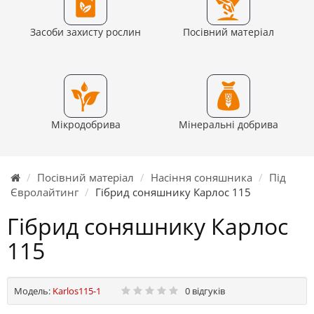
Засоби захисту рослин
Посівний матеріал
Мікродобрива
Мінеральні добрива
Посівний матеріал
Насіння соняшника
Під
Євролайтинг
Гібрид соняшнику Карлос 115
Гібрид соняшнику Карлос
115
Модель:
Karlos115-1
0 відгуків