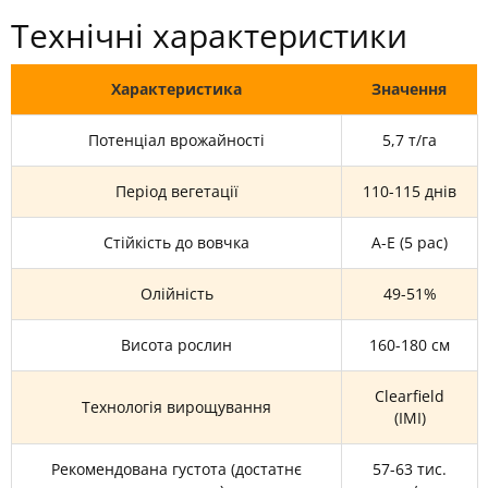
Технічні характеристики
Характеристика
Значення
Потенціал врожайності
5,7 т/га
Період вегетації
110-115 днів
Стійкість до вовчка
А-Е (5 рас)
Олійність
49-51%
Висота рослин
160-180 см
Clearfield
Технологія вирощування
(IMI)
Рекомендована густота (достатнє
57-63 тис.