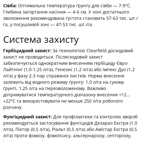
Сівба:
Оптимальна температура ґрунту для сівби — 7-9°С.
Глибина загортання насіння — 4-6 см. У зоні достатнього
зволоження рекомендована густота становить 57-63 тис. шт./
га, у посушливій зоні — 47-53 тис. шт./га.
Система захисту
Гербіцидний захист:
За технологією Clearfield досходовий
захист не проводиться. Післясходовий захист
забезпечується однократним внесенням гербіциду Євро-
Лайтнінг (1,0-1,25 л/га), Генезис (1,2 л/га) або Імпекс Дуо (1,2
л/га) у фазу 2-3 пар справжніх листків. Норма внесення
залежить від водного режиму ґрунту: 1,0 л/га на сухому
ґрунті, 1,25 л/га на перезволоженому. Важливо
дотримуватися температурного діапазону внесення +12…
+22°С та використовувати не менше 250 л/га робочого
розчину.
Фунгіцидний захист:
Для профілактики та контролю хвороб
рекомендується застосування фунгіцидів Дезарал Екстра (1,0
л/га), Піктор (0,5 л/га), Ріальт (0,5 л/га) або Амістар Екстра (0,5
л/га) проти фомозу, фомопсису, альтернаріозу, септоріозу,