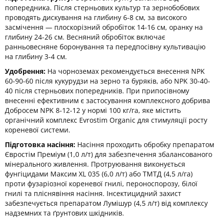
попередника. Після стерньових культур та зернобобових
проводять дискування на глибину 6-8 см, за високого
засмічення — плоскорізний обробіток 14-16 см, оранку на
глибину 24-26 см. Весняний обробіток включає
ранньовесняне боронування та передпосівну культивацію
на глибину 3-4 см.
Удобрення:
На чорноземах рекомендується внесення NPK
60-90-60 після кукурудзи на зерно та буряків, або NPK 30-40-
40 після стерньових попередників. При припосівному
внесенні ефективним є застосування комплексного добрива
Добросем NPK 8-12-12 у нормі 100 кг/га, яке містить
органічний комплекс Evrostim Organic для стимуляції росту
кореневої системи.
Підготовка насіння:
Насіння проходить обробку препаратом
Євростім Преміум (1,0 л/т) для забезпечення збалансованого
мінерального живлення. Протруювання виконується
фунгіцидами Максим XL 035 (6,0 л/т) або ТМТД (4,5 л/га)
проти фузаріозної кореневої гнилі, пероноспорозу, білої
гнилі та пліснявіння насіння. Інсектицидний захист
забезпечується препаратом Лумішур (4,5 л/т) від комплексу
надземних та ґрунтових шкідників.