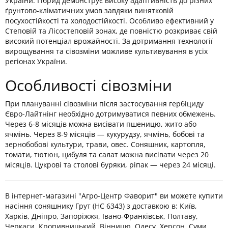
України. Гібрид демонструє високу адаптивність до різних
ґрунтово-кліматичних умов завдяки винятковій
посухостійкості та холодостійкості. Особливо ефективний у
Степовій та Лісостеповій зонах, де повністю розкриває свій
високий потенціал врожайності. За дотримання технології
вирощування та сівозміни можливе культивування в усіх
регіонах України.
Особливості сівозміни
При плануванні сівозміни після застосування гербіциду
Євро-Лайтнінг необхідно дотримуватися певних обмежень.
Через 6-8 місяців можна висівати пшеницю, жито або
ячмінь. Через 8-9 місяців — кукурудзу, ячмінь, бобові та
зернобобові культури, трави, овес. Соняшник, картопля,
томати, тютюн, цибуля та салат можна висівати через 20
місяців. Цукрові та столові буряки, ріпак — через 24 місяці.
В інтернет-магазині "Агро-Центр Фаворит" ви можете купити
насіння соняшнику Грут (НС 6343) з доставкою в: Київ,
Харків, Дніпро, Запоріжжя, Івано-Франківськ, Полтаву,
Черкаси, Кропивницький, Вінницю, Одесу, Херсон, Суми,