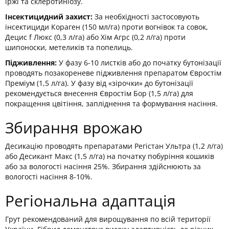
іржі та склеротиніозу.
Інсектицидний захист:
За необхідності застосовують
інсектициди Кораген (150 мл/га) проти вогнівок та совок,
Децис f Люкс (0,3 л/га) або Хім Агрс (0,2 л/га) проти
шипоноски, метеликів та попелиць.
Підживлення:
У фазу 6-10 листків або до початку бутонізації
проводять позакореневе підживлення препаратом Євростім
Преміум (1,5 л/га). У фазу від «зірочки» до бутонізації
рекомендується внесення Євростім Бор (1,5 л/га) для
покращення цвітіння, запліднення та формування насіння.
Збирання врожаю
Десикацію проводять препаратами Регістан Ультра (1,2 л/га)
або Десикант Макс (1,5 л/га) на початку побуріння кошиків
або за вологості насіння 25%. Збирання здійснюють за
вологості насіння 8-10%.
Регіональна адаптація
Грут рекомендований для вирощування по всій території