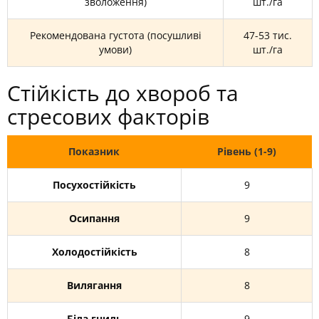
зволоження)
шт./га
Рекомендована густота (посушливі
47-53 тис.
умови)
шт./га
Стійкість до хвороб та
стресових факторів
Показник
Рівень (1-9)
Посухостійкість
9
Осипання
9
Холодостійкість
8
Вилягання
8
Біла гниль
9