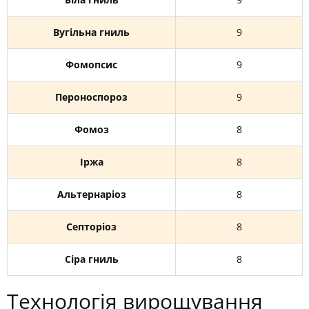
Вугільна гниль
9
Фомопсис
9
Пероноспороз
9
Фомоз
8
Іржа
8
Альтернаріоз
8
Септоріоз
8
Сіра гниль
8
Технологія вирощування