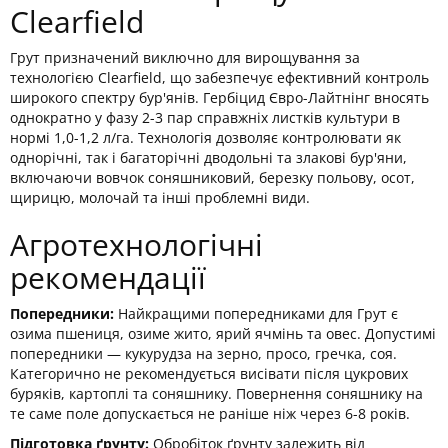
Clearfield
Грут призначений виключно для вирощування за
технологією Clearfield, що забезпечує ефективний контроль
широкого спектру бур'янів. Гербіцид Євро-Лайтнінг вносять
однократно у фазу 2-3 пар справжніх листків культури в
нормі 1,0-1,2 л/га. Технологія дозволяє контролювати як
однорічні, так і багаторічні дводольні та злакові бур'яни,
включаючи вовчок соняшниковий, березку польову, осот,
щирицю, молочай та інші проблемні види.
Агротехнологічні
рекомендації
Попередники:
Найкращими попередниками для Грут є
озима пшениця, озиме жито, ярий ячмінь та овес. Допустимі
попередники — кукурудза на зерно, просо, гречка, соя.
Категорично не рекомендується висівати після цукрових
буряків, картоплі та соняшнику. Повернення соняшнику на
те саме поле допускається не раніше ніж через 6-8 років.
Підготовка ґрунту:
Обробіток ґрунту залежить від