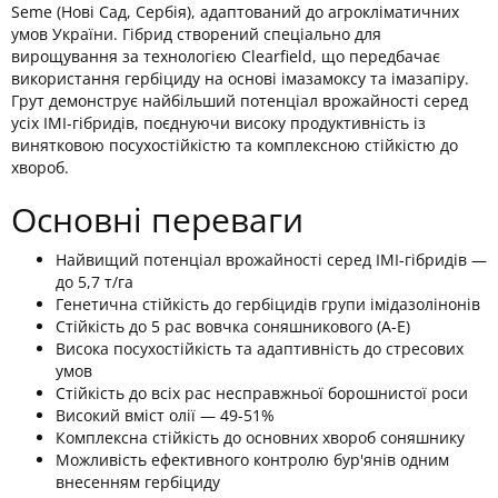
Seme (Нові Сад, Сербія), адаптований до агрокліматичних
умов України. Гібрид створений спеціально для
вирощування за технологією Clearfield, що передбачає
використання гербіциду на основі імазамоксу та імазапіру.
Грут демонструє найбільший потенціал врожайності серед
усіх ІМІ-гібридів, поєднуючи високу продуктивність із
винятковою посухостійкістю та комплексною стійкістю до
хвороб.
Основні переваги
Найвищий потенціал врожайності серед IMI-гібридів —
до 5,7 т/га
Генетична стійкість до гербіцидів групи імідазолінонів
Стійкість до 5 рас вовчка соняшникового (А-Е)
Висока посухостійкість та адаптивність до стресових
умов
Стійкість до всіх рас несправжньої борошнистої роси
Високий вміст олії — 49-51%
Комплексна стійкість до основних хвороб соняшнику
Можливість ефективного контролю бур'янів одним
внесенням гербіциду