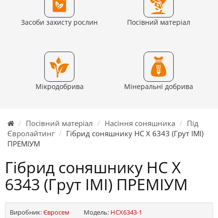
Засоби захисту рослин
Посівний матеріал
Мікродобрива
Мінеральні добрива
Посівний матеріал
Насіння соняшника
Під
Євролайтинг
Гібрид соняшнику НС Х 6343 (Грут ІМІ)
ПРЕМІУМ
Гібрид соняшнику НС Х
6343 (Грут ІМІ) ПРЕМІУМ
Виробник:
Євросем
Модель:
HCX6343-1