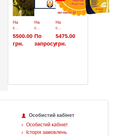
На
На
На
с...
с...
с...
5500.00
По
5475.00
грн.
запросу
грн.
Особистий кабінет
Особистий кабінет
Історія замовлень