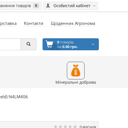
вняння товарів
Особистий кабінет
0
Доставка
Контакти
Щоденник Агронома
0
товарів,
на
0.00 грн.
Мінеральні добрива
ield) N4LM406
0 відгуків