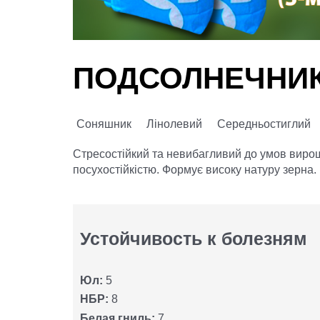
ПОДСОЛНЕЧНИК
Соняшник
Лінолевий
Середньостиглий
Стресостійкий та невибагливий до умов вирощ
посухостійкістю. Формує високу натуру зерна. 
Устойчивость к болезням
Юл:
5
НБР:
8
Белая гниль:
7