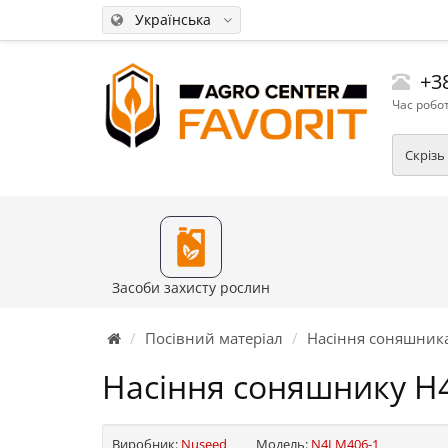
Українська
+38
Час робот
Скрізь
Засоби захисту рослин
Посівний матеріал
Насіння соняшник
Насіння соняшнику Н4
Виробник:
Nuseed
Модель:
N4LM406-1