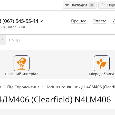
Закладки
Порі
0
 (067) 545-55-44
Про нас
Оплата
и з 9.00 до 17.00
Посівний матеріал
Мікродобрива
а
Під Євролайтинг
Насіння соняшнику Н4ЛМ406 (Clearf
ЛМ406 (Clearfield) N4LM406