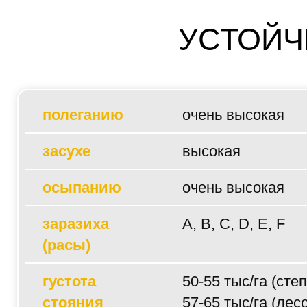
УСТОЙЧ
полеганию
очень высокая
засухе
высокая
осыпанию
очень высокая
заразиха
A, B, C, D, E, F
(расы)
густота
50-55 тыс/га (степ
стояния
57-65 тыс/га (лес