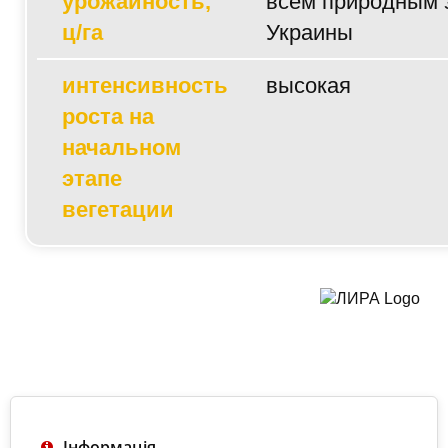
урожайность,
всем природным 
ц/га
Украины
интенсивность
высокая
роста на
начальном
этапе
вегетации
Інформація