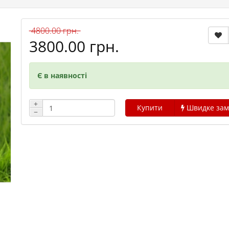
4800.00 грн.
3800.00 грн.
Є в наявності
+
Купити
Швидке зам
−