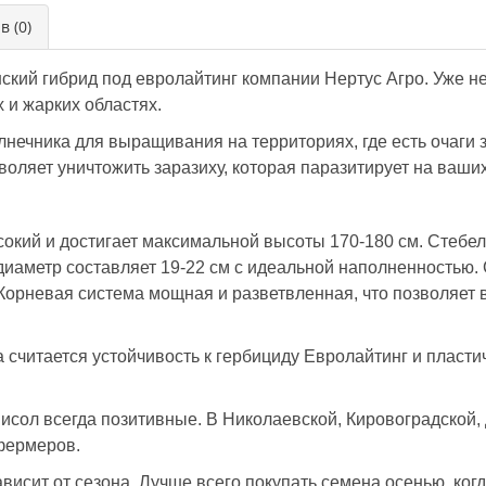
в (0)
ский гибрид под евролайтинг компании Нертус Агро. Уже не
 и жарких областях.
нечника для выращивания на территориях, где есть очаги
зволяет уничтожить заразиху, которая паразитирует на ваши
сокий и достигает максимальной высоты 170-180 см. Стебе
 диаметр составляет 19-22 см с идеальной наполненностью.
 Корневая система мощная и разветвленная, что позволяет
читается устойчивость к гербициду Евролайтинг и пластич
сол всегда позитивные. В Николаевской, Кировоградской, 
фермеров.
висит от сезона. Лучше всего покупать семена осенью, ко