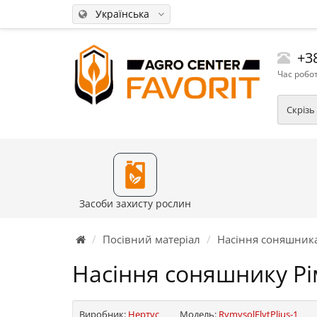
Українська
+38
Час робот
Скрізь
Засоби захисту рослин
Посівний матеріал
Насіння соняшник
Насіння соняшнику Рі
Виробник:
Нертус
Модель:
RymysolElytPlius-1