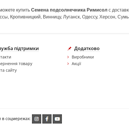
 можете купить
Семена подсолнечника Римисол
с доставк
сы, Кропивницкий, Винницу, Луганск, Одессу, Херсон, Сум
лужба підтримки
Додатково
такти
Виробники
ернення товару
Акції
та сайту
и в соцмережах: