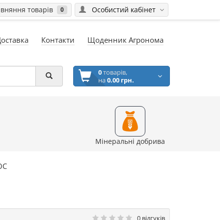
вняння товарів
Особистий кабінет
0
Доставка
Контакти
Щоденник Агронома
0
товарів,
на
0.00 грн.
Мінеральні добрива
ЮС
0 відгуків