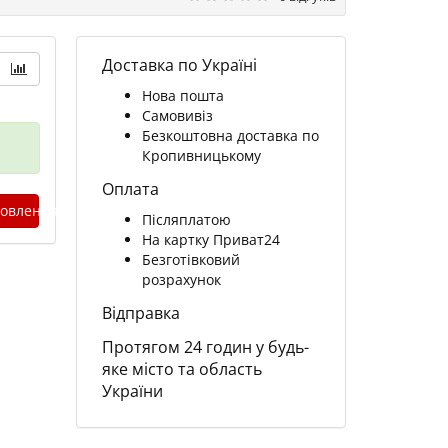
Доставка по Україні
Нова пошта
Самовивіз
Безкоштовна доставка по
Кропивницькому
Оплата
овлення
Післяплатою
На картку Приват24
Безготівковий
розрахунок
Відправка
Протягом 24 годин у будь-
яке місто та область
України