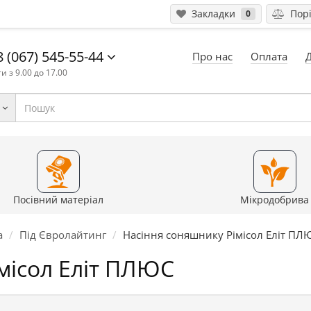
Закладки
Порі
0
 (067) 545-55-44
Про нас
Оплата
и з 9.00 до 17.00
Посівний матеріал
Мікродобрива
а
Під Євролайтинг
Насіння соняшнику Рімісол Еліт ПЛ
місол Еліт ПЛЮС