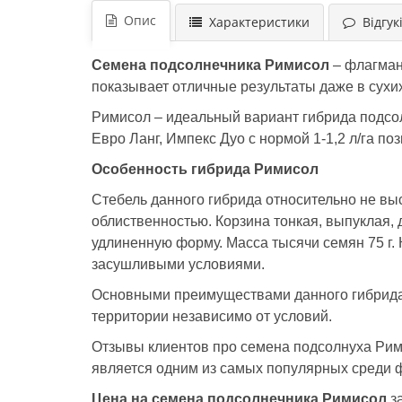
Опис
Характеристики
Відгукі
Семена подсолнечника Римисол
– флагман
показывает отличные результаты даже в сухих
Римисол – идеальный вариант гибрида подсол
Евро Ланг, Импекс Дуо с нормой 1-1,2 л/га по
Особенность гибрида Рим
и
сол
Стебель данного гибрида относительно не вы
облиственностью. Корзина тонкая, выпуклая,
удлиненную форму. Масса тысячи семян 75 г.
засушливыми условиями.
Основными преимуществами данного гибрида с
территории независимо от условий.
Отзывы клиентов про семена подсолнуха Рими
является одним из самых популярных среди 
Цена на семена подсолнечника Римисол
за