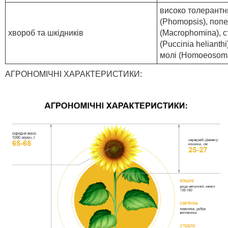
високо толерант
(Phomopsis), попе
хвороб та шкідників
(Macrophomina), с
(Puccinia helianth
молі (Homoeosoma
АГРОНОМІЧНІ ХАРАКТЕРИСТИКИ: