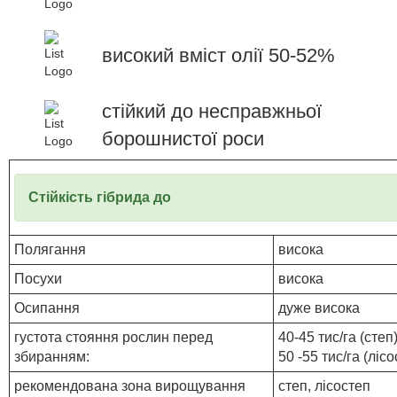
високий вміст олії 50-52%
стійкий до несправжньої
борошнистої роси
Стійкість гібрида до
Полягання
висока
Посухи
висока
Осипання
дуже висока
густота стояння рослин перед
40-45 тис/га (степ
збиранням:
50 -55 тис/га (лісо
рекомендована зона вирощування
степ, лісостеп