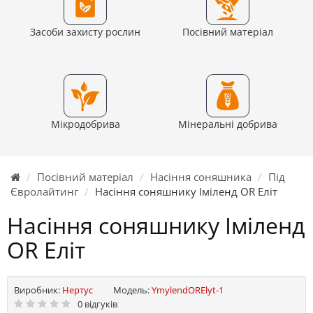
Засоби захисту рослин
Посівний матеріал
Мікродобрива
Мінеральні добрива
Посівний матеріал
Насіння соняшника
Під
Євролайтинг
Насіння соняшнику Іміленд OR Еліт
Насіння соняшнику Іміленд
OR Еліт
Виробник:
Нертус
Модель:
YmylendORElyt-1
0 відгуків