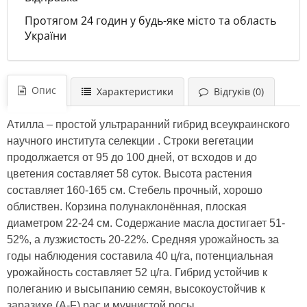
Протягом 24 годин у будь-яке місто та область
України
Опис
Характеристики
Відгуків (0)
Атилла – простой ультраранний гибрид всеукраинского
научного института селекции . Строки вегетации
продолжается от 95 до 100 дней, от всходов и до
цветения составляет 58 суток. Высота растения
составляет 160-165 см. Стебель прочный, хорошо
облиствен. Корзина полунаклонённая, плоская
диаметром 22-24 см. Содержание масла достигает 51-
52%, а лузжистость 20-22%. Средняя урожайность за
годы наблюдения составила 40 ц/га, потенциальная
урожайность составляет 52 ц/га. Гибрид устойчив к
полеганию и высыпанию семян, высокоустойчив к
заразихе (А-F) рас и мучнистой росы.