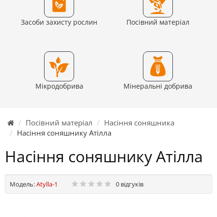
Засоби захисту рослин
Посівний матеріал
Мікродобрива
Мінеральні добрива
Посівний матеріал
Насіння соняшника
Насіння соняшнику Атілла
Насіння соняшнику Атілла
Модель:
Atylla-1
0 відгуків