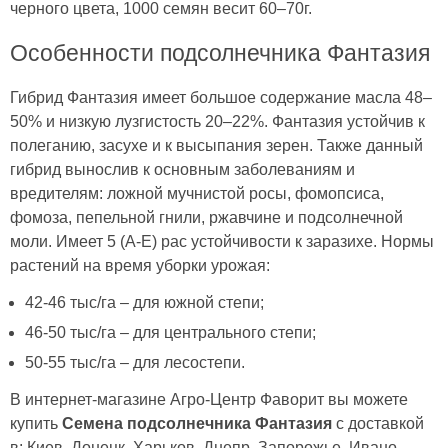
черного цвета, 1000 семян весит 60–70г.
Особенности подсолнечника Фантазия
Гибрид Фантазия имеет большое содержание масла 48–
50% и низкую лузгистость 20–22%. Фантазия устойчив к
полеганию, засухе и к высыпания зерен. Также данный
гибрид вынослив к основным заболеваниям и
вредителям: ложной мучнистой росы, фомопсиса,
фомоза, пепельной гнили, ржавчине и подсолнечной
моли. Имеет 5 (А-Е) рас устойчивости к заразихе. Нормы
растений на время уборки урожая:
42-46 тыс/га – для южной степи;
46-50 тыс/га – для центрального степи;
50-55 тыс/га – для лесостепи.
В интернет-магазине Агро-Центр Фаворит вы можете
купить
Семена подсолнечника Фантазия
с доставкой
в: Киев, Донецк, Харьков, Днепр, Запорожье, Ивано-