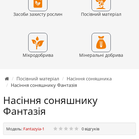
Засоби захисту рослин
Посівний матеріал
Мікродобрива
Мінеральні добрива
Посівний матеріал
Насіння соняшника
Насіння соняшнику Фантазія
Насіння соняшнику
Фантазія
Модель:
Fantazyia-1
0 відгуків