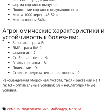
Форма корзины: выпуклая;
Положение корзины: полунаклон вниз;
Масса 1000 зерен: 48-52 г;
Масличность: 54%.
Агрономические характеристики и
устойчивость к болезням:
Заразиха – раса Е;
ЛМР – раса RM 9;
Фомопсис – 7;
Стеблевая гниль – 9;
Гниль корзинки – 8;
Полегание – 9;
Стресс и недостаточная влажность – 9.
Рекомендуемая уборочная густота, тысяч растений на 1
га: 63 – оптимальные условия; 58 – неблагоприятные
условия.
семена
,
подсолнечника
,
майсадур
,
мас82а