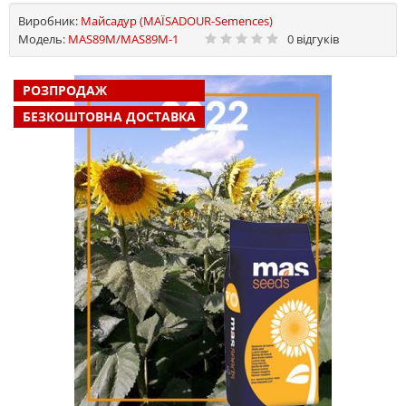
Виробник:
Майсадур (MAЇSADOUR-Semences)
Модель:
MAS89M/MAS89M-1
0 відгуків
РОЗПРОДАЖ
БЕЗКОШТОВНА ДОСТАВКА