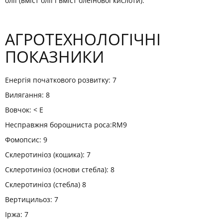
олії (вміст олії і вміст олеїнової кислоти).
АГРОТЕХНОЛОГІЧНІ
ПОКАЗНИКИ
Енергія початкового розвитку: 7
Вилягання: 8
Вовчок: < E
Несправжня борошниста роса:RM9
Фомопсис: 9
Склеротиніоз (кошика): 7
Склеротиніоз (основи стебла): 8
Склеротиніоз (стебла) 8
Вертицильоз: 7
Іржа: 7