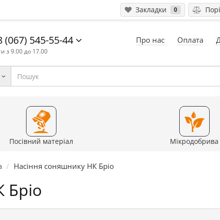
Закладки
Порі
0
 (067) 545-55-44
Про нас
Оплата
и з 9.00 до 17.00
Посівний матеріал
Мікродобрива
а
Насіння соняшнику НК Бріо
 Бріо