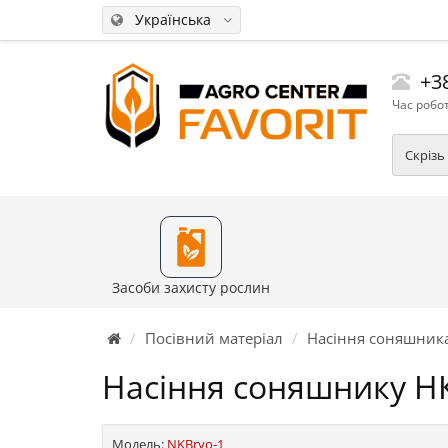
Українська
+38
Час робот
Скрізь
Засоби захисту рослин
Посівний матеріал
Насіння соняшник
Насіння соняшнику НК
Модель:
NKBryo-1