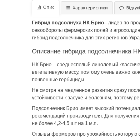
Опис
Характеристики
Відгукі
Гибрид подсолнуха НК Брио
– лидер по про
севообороты фермерских полей и агрохолдинг
гибрид подсолнечника для этих регионов Укр
Описание гибрида подсолнечника Н
НК Брио – среднеспелый линолевый классиче
вегетативную массу, поэтому очень важно ка
почвенные гербициды.
Не смотря на медленное развития сразу посл
устойчивости к засухе и болезням, поэтому 
Подсолнечник Брио имеет высокий потенциал
рекомендаций производителя. Для получения 
не более 4,2-4,5 шт на 1 м.п.
Отзывы фермеров про урожайность которую ф