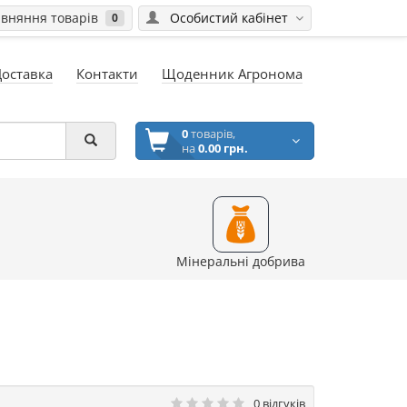
вняння товарів
Особистий кабінет
0
Доставка
Контакти
Щоденник Агронома
0
товарів,
на
0.00 грн.
Мінеральні добрива
0 відгуків