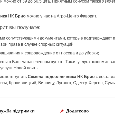
й можно от 39 до 50,5 ц/га. Приятным бонусом также являе
ика НК Брио
можно у нас на Агро-Центр Фаворит.
рит вы получате:
еми сопутствующими документами, которые подтверждают п
свои права в случае спорных ситуаций;
ащивания и сопровождение от посева и до уборки;
чты в Вашем населенном пункте. Такая услуга экономит ва
 услуги Новой почты.
 можете купить
Семена подсолнечника НК Брио
с доставко
сы, Кропивницкий, Винницу, Луганск, Одессу, Херсон, Сум
лужба підтримки
Додатково