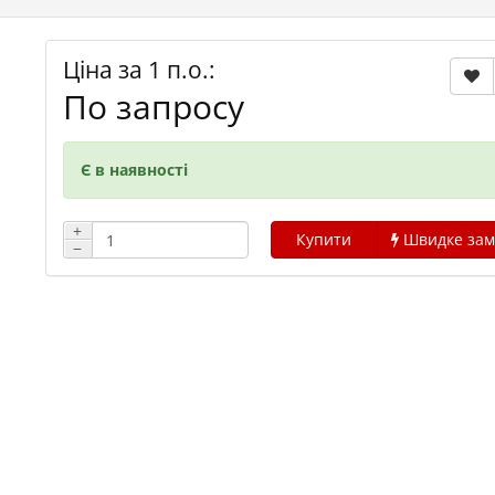
Ціна за 1 п.о.:
По запросу
Є в наявності
+
Купити
Швидке зам
−