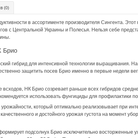
в (0)
дуктивности в ассортименте производителя Сингента. Этот 
ов с Центральной Украины и Полесья. Нельзя себе предст
аины.
К Брио
ский гибрид для интенсивной технологии выращивания. На
чественно защитить посев Брио именно в первые недели вег
е всходов, НК Брио созревает раньше всех гибридов средн
рекомендуется использовать фунгициды для профилактики п
 урожайности, который оптимально реализовывает при ин
качественного и достойного урожая густота на момент убор
ормирует подсолнух Брио исключительно восторженные уже