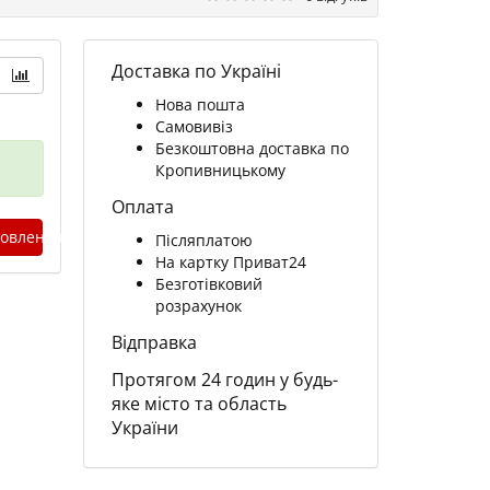
Доставка по Україні
Нова пошта
Самовивіз
Безкоштовна доставка по
Кропивницькому
Оплата
овлення
Післяплатою
На картку Приват24
Безготівковий
розрахунок
Відправка
Протягом 24 годин у будь-
яке місто та область
України