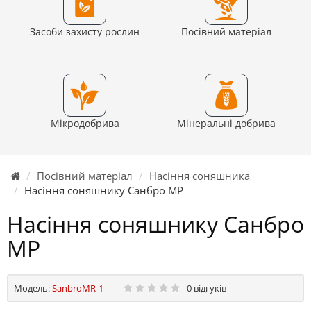
Засоби захисту рослин
Посівний матеріал
Мікродобрива
Мінеральні добрива
Посівний матеріал
Насіння соняшника
Насіння соняшнику Санбро МР
Насіння соняшнику Санбро
МР
Модель:
SanbroMR-1
0 відгуків