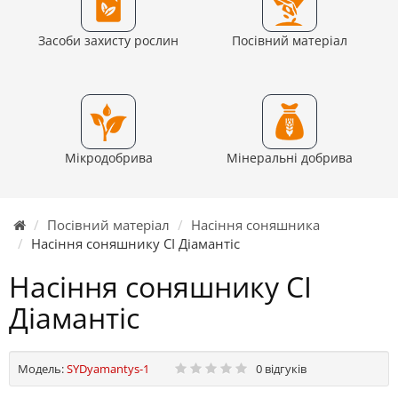
Засоби захисту рослин
Посівний матеріал
Мікродобрива
Мінеральні добрива
Посівний матеріал
Насіння соняшника
Насіння соняшнику СІ Діамантіс
Насіння соняшнику СІ
Діамантіс
Модель:
SYDyamantys-1
0 відгуків