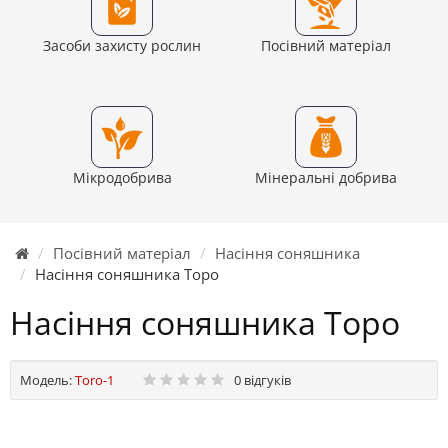
Засоби захисту рослин
Посівний матеріал
Мікродобрива
Мінеральні добрива
Посівний матеріал
Насіння соняшника
Насіння соняшника Торо
Насіння соняшника Торо
Модель:
Toro-1
0 відгуків