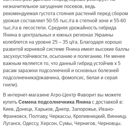
незначительное загущение посевов, ведь
рекомендуемая густота стояния растений перед сбором
урожая составляет 50-55 тыс./га в степной зоне и 55-60
тыс./га в лесостепи. Средняя урожайность гибрида
Янина в центральных и южных регионах Украины
колеблется на уровне 25 – 35 ц/га. Благодаря хорошо
развитой корневой системе Янина имеет высокие баллы
засухоустойчивости, осыпанию и полеганию. Не менее
важным является то, что данный гибрид устойчив к 5
расам заразихи подсолнечной и основных болезней
подсолнечника(ржавчина, фомопсис, белая и серая
гнили).
В интернет-магазине Агро-Центр Фаворит вы можете
купить
Семена подсолнечника Янина
с доставкой в:
Киев, Донецк, Харьков, Днепр, Запорожье, Ивано-
Франковск, Полтаву, Черкассы, Кропивницкий, Винницу,
Луганск, Одессу, Херсон, Сумы, Чернигов, Черновцы.