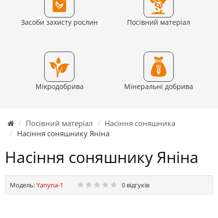
Засоби захисту рослин
Посівний матеріал
Мікродобрива
Мінеральні добрива
Посівний матеріал
Насіння соняшника
Насіння соняшнику Яніна
Насіння соняшнику Яніна
Модель:
Yanyna-1
0 відгуків