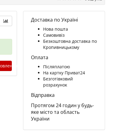
Доставка по Україні
Нова пошта
Самовивіз
Безкоштовна доставка по
Кропивницькому
Оплата
овлення
Післяплатою
На картку Приват24
Безготівковий
розрахунок
Відправка
Протягом 24 годин у будь-
яке місто та область
України