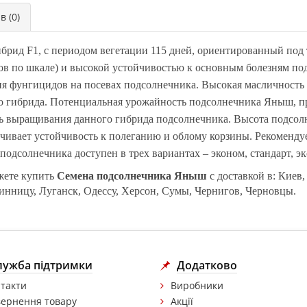
в (0)
брид F1, с периодом вегетации 115 дней, ориентированный по
ов по шкале) и высокой устойчивостью к основным болезням по
я фунгицидов на посевах подсолнечника. Высокая масличность
о гибрида. Потенциальная урожайность подсолнечника Яныш, 
ь выращивания данного гибрида подсолнечника. Высота подсолне
чивает устойчивость к полеганию и облому корзины. Рекомендуе
подсолнечника доступен в трех вариантах – эконом, стандарт, эк
жете купить
Семена подсолнечника Яныш
с доставкой в: Киев
инницу, Луганск, Одессу, Херсон, Сумы, Чернигов, Черновцы.
лужба підтримки
Додатково
такти
Виробники
ернення товару
Акції