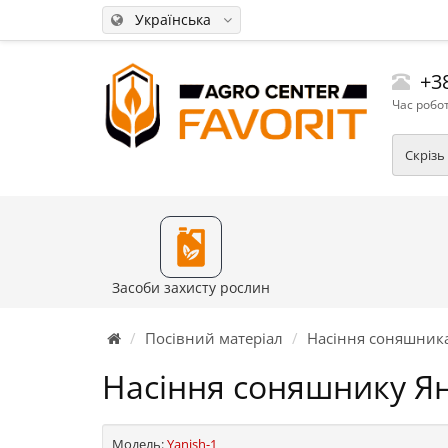
Українська
+38
Час робот
Скрізь
Засоби захисту рослин
Посівний матеріал
Насіння соняшник
Насіння соняшнику Я
Модель:
Yanish-1