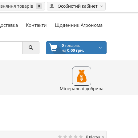
вняння товарів
Особистий кабінет
0
Доставка
Контакти
Щоденник Агронома
0
товарів,
на
0.00 грн.
Мінеральні добрива
0 відгуків