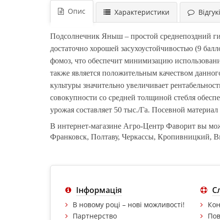
Опис
Характеристики
Відгукі
Подсолнечник Яныш – простой среднепоздний ги
достаточно хорошей засухоустойчивостью (9 балл
фомоз, что обеспечит минимизацию использовани
также
является
положительным качеством данног
культуры значительно увеличивает рентабельност
совокупности со средней толщиной стебля обеспе
урожая составляет 50 тыс./Га. Посевной материал 
В интернет-магазине Агро-Центр Фаворит вы мо
Франковск, Полтаву, Черкассы, Кропивницкий, В
Інформація
С
В новому році – нові можливості!
Кон
Партнерство
Пов