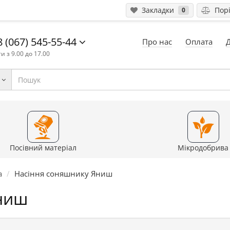
Закладки
Порі
0
 (067) 545-55-44
Про нас
Оплата
и з 9.00 до 17.00
Посівний матеріал
Мікродобрива
а
Насіння соняшнику Яниш
ниш