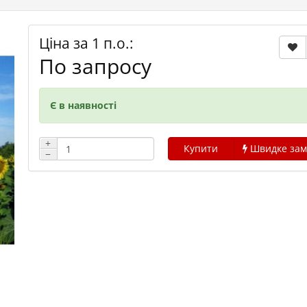
Ціна за 1 п.о.:
По запросу
Є в наявності
+
Купити
Швидке зам
−