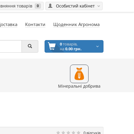
вняння товарів
Особистий кабінет
0
Доставка
Контакти
Щоденник Агронома
0
товарів,
на
0.00 грн.
Мінеральні добрива
0 відгуків