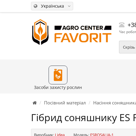
Українська
+38
Час робот
Скрізь
Засоби захисту рослин
Посівний матеріал
Насіння соняшник
Гібрид соняшнику ES 
Виробник:
Lidea
Модель:
ESROSALIA-1