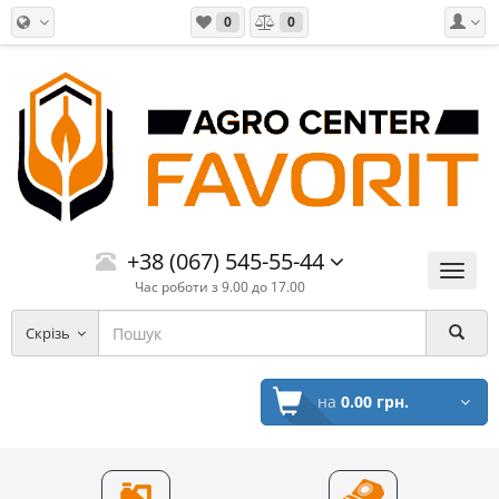
0
0
+38 (067) 545-55-44
Меню
Час роботи з 9.00 до 17.00
Скрізь
на
0.00 грн.