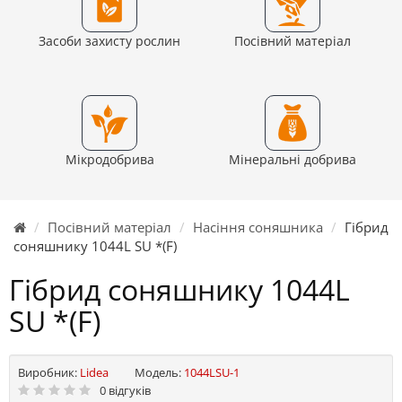
Засоби захисту рослин
Посівний матеріал
Мікродобрива
Мінеральні добрива
Посівний матеріал
Насіння соняшника
Гібрид
соняшнику 1044L SU *(F)
Гібрид соняшнику 1044L
SU *(F)
Виробник:
Lidea
Модель:
1044LSU-1
0 відгуків